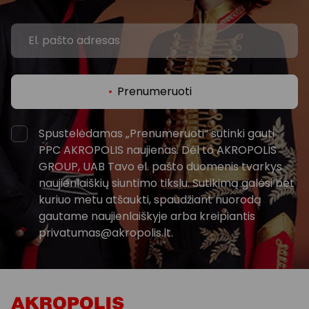
Prenumeruoti
Spustelėdamas „Prenumeruoti“ sutinki gauti
PPC AKROPOLIS naujienas. Dėl to AKROPOLIS
GROUP, UAB Tavo el. pašto duomenis tvarkys
naujienlaiškių siuntimo tikslu. Sutikimą galėsi bet
kuriuo metu atšaukti, spaudžiant nuorodą
gautame naujienlaiškyje arba kreipiantis
privatumas@akropolis.lt.