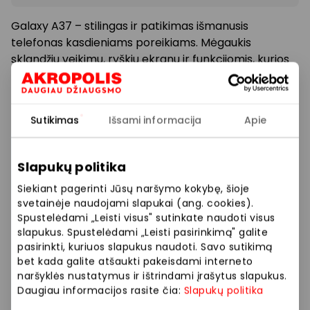
Galaxy A37 – stilingas ir patikimas išmanusis
telefonas kasdieniams poreikiams. Mėgaukis
sklandžiu veikimu, ryškiu ekranu ir funkcijomis, kurios
leidžia daugiau nuveikti kiekvieną dieną. Dabar tik 379
€.
Sutikimas
Išsami informacija
Apie
Vaizdas iliustracinis. Pasiūlymas galioja iki 2026 07
05, perkant Galaxy A37 įrenginį. Nurodyta kaina
galioja Galaxy A37 128 GB telefonui. Prekių kiekis
Slapukų politika
ribotas. Plačiau teiraukitės parduotuvės eksperto.
Siekiant pagerinti Jūsų naršymo kokybę, šioje
svetainėje naudojami slapukai (ang. cookies).
Spustelėdami „Leisti visus" sutinkate naudoti visus
Prekybos ir pramogų centre „AKROPOLIS“
slapukus. Spustelėdami „Leisti pasirinkimą" galite
veikiančios parduotuvės ir paslaugų teikėjai
pasirinkti, kuriuos slapukus naudoti. Savo sutikimą
savarankiškai nustato taikomas nuolaidas, jų
bet kada galite atšaukti pakeisdami interneto
dydžius bei kitas aktualias sąlygas. Stengiamės
naršyklės nustatymus ir ištrindami įrašytus slapukus.
kuo tiksliau pateikti aktualią informaciją, tačiau,
Daugiau informacijos rasite čia:
Slapukų politika
jei kyla neatitikimų tarp mūsų tinklalapyje