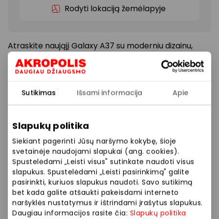
Rodyti lokaciją žemėlapyje
Atraskite naująjį Galaxy A37 su moderniu dizainu,
sklandžiu veikimu ir puikiomis kasdienėmis
galimybėmis. Tik šį mėnesį Samsung salone –
speciali kaina nuo 379 € vietoje 429 €.
Sutikimas
Išsami informacija
Apie
Vaizdas iliustracinis. Pasiūlymas galioja iki 2026 05 31,
perkant Galaxy A37 serijos įrenginius. Nurodyta kaina
Slapukų politika
galioja Galaxy A37 128 GB telefonui. Prekių kiekis
ribotas. Plačiau teiraukitės parduotuvės eksperto.
Siekiant pagerinti Jūsų naršymo kokybę, šioje
svetainėje naudojami slapukai (ang. cookies).
Spustelėdami „Leisti visus" sutinkate naudoti visus
Prekybos ir pramogų centre „AKROPOLIS“
slapukus. Spustelėdami „Leisti pasirinkimą" galite
veikiančios parduotuvės ir paslaugų teikėjai
pasirinkti, kuriuos slapukus naudoti. Savo sutikimą
bet kada galite atšaukti pakeisdami interneto
savarankiškai nustato taikomas nuolaidas, jų
naršyklės nustatymus ir ištrindami įrašytus slapukus.
dydžius bei kitas aktualias sąlygas. Stengiamės
Daugiau informacijos rasite čia:
Slapukų politika
kuo tiksliau pateikti aktualią informaciją, tačiau,