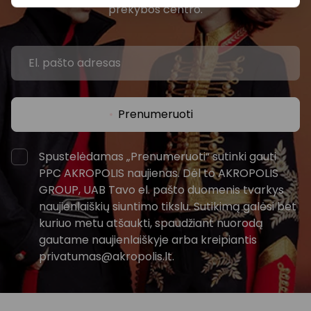
prekybos centro.
Prenumeruoti
Spustelėdamas „Prenumeruoti“ sutinki gauti
PPC AKROPOLIS naujienas. Dėl to AKROPOLIS
GROUP, UAB Tavo el. pašto duomenis tvarkys
naujienlaiškių siuntimo tikslu. Sutikimą galėsi bet
kuriuo metu atšaukti, spaudžiant nuorodą
gautame naujienlaiškyje arba kreipiantis
privatumas@akropolis.lt.