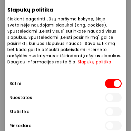
Ekrano dažnis: 120 Hz.
Slapukų politika
Aramid dėklas – maksimali apsauga be perteklinio
Siekiant pagerinti Jūsų naršymo kokybę, šioje
storio.
svetainėje naudojami slapukai (ang. cookies).
Spustelėdami „Leisti visus" sutinkate naudoti visus
slapukus. Spustelėdami „Leisti pasirinkimą" galite
Tai ypač lengvas, bet itin tvirtas dėklas i­š Aramid
pasirinkti, kuriuos slapukus naudoti. Savo sutikimą
pluoš­to – tos pačios medžiagos, kuri naudojama
bet kada galite atšaukti pakeisdami interneto
kūno š­arvuose ir lenktyniniuose boliduose.
naršyklės nustatymus ir ištrindami įrašytus slapukus.
Daugiau informacijos rasite čia:
Slapukų politika
Pagamintas iš aramid pluošto;
Ypač plonas ir lengvas;
Sutikimo
Minimalistinis, premium dizainas;
Būtini
pasirinkimas
Apsauga nuo įbrėžimų ir kasdienio nusidėvėjimo;
Palaiko belaidžio įkrovimo funkciją.
Nuostatos
Dovana tikram fanui – nuo kiekvieno parduoto
Statistika
rinkinio net 121 € keliauja Žalgirio klubui!
Rinkodara
Telefone rasite įdiegtą specialią Žalgirio temą su