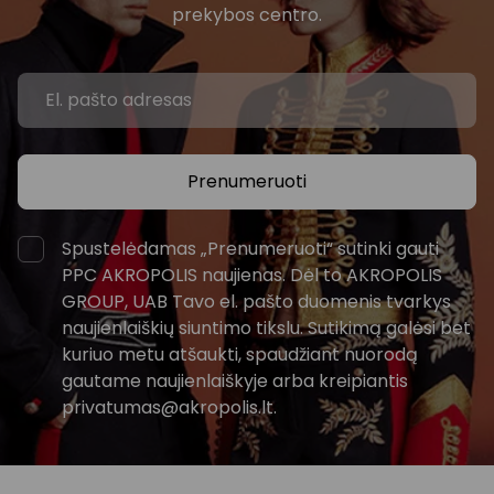
prekybos centro.
Prenumeruoti
Spustelėdamas „Prenumeruoti“ sutinki gauti
PPC AKROPOLIS naujienas. Dėl to AKROPOLIS
GROUP, UAB Tavo el. pašto duomenis tvarkys
naujienlaiškių siuntimo tikslu. Sutikimą galėsi bet
kuriuo metu atšaukti, spaudžiant nuorodą
gautame naujienlaiškyje arba kreipiantis
privatumas@akropolis.lt.