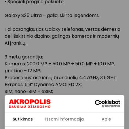
• Speciali proginė pakuotė.
Galaxy S25 Ultra – galia, skirta legendoms.
Tai pažangiausias Galaxy telefonas, vertas dėmesio
dėl i­šskirtinio dizaino, galingos kameros ir modernių
AI įrankių.
3 metų garantija;
Kameros: 200.0 MP + 50.0 MP + 50.0 MP + 10.0 MP;
priekinė – 12 MP;
Procesorius: aš­tuonių branduolių 4.47GHz, 3.5GHz
Ekranas: 6.9” Dynamic AMOLED 2X;
SIM: nano-SIM + eSIM;
Baterija: 5000 mAh;
Operatyvioji RAM atmintis: 12 GB;
Saugyklos ROM atmintis: 512 GB;
Spalva: juoda;
Sutikimas
Išsami informacija
Apie
S-Pen palaikymas: taip;