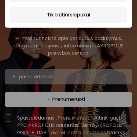
Prisijunkite prie mūsų
Tik būtini slapukai
bendruomenės
Pirmieji sužinokite apie geriausius pasiūlymus,
renginius ir naujausią informaciją iš AKROPOLIS
prekybos centro.
Prenumeruoti
Spustelėdamas „Prenumeruoti“ sutinki gauti
PPC AKROPOLIS naujienas. Dėl to AKROPOLIS
GROUP, UAB Tavo el. pašto duomenis tvarkys