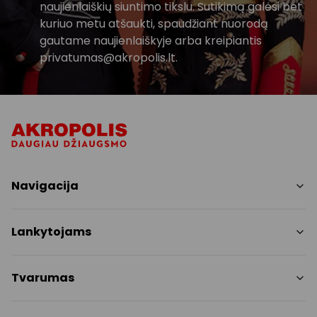
naujienlaiškių siuntimo tikslu. Sutikimą galėsi bet
kuriuo metu atšaukti, spaudžiant nuorodą
gautame naujienlaiškyje arba kreipiantis
privatumas@akropolis.lt.
Navigacija
Parduotuvės
Lankytojams
Paslaugos
Restoranai ir kavinės
PC planas
Tvarumas
Pramogos
Nemokami patogumai
Draugiški gyvūnams
Tvarumo tikslai