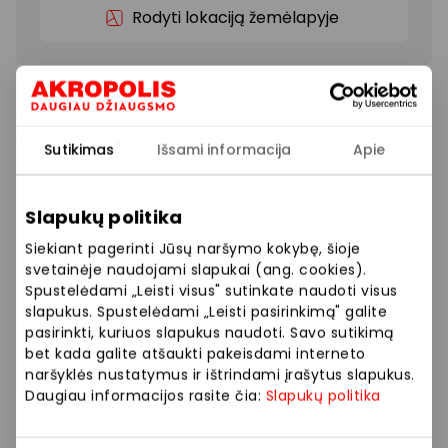
Rodyti lokaciją žemėlapyje
Šiemet dovanų medžioklė gali būti be streso –
užsukite į Samsung saloną, pasikalbėkite su
ekspertais ir išsirinkite technologiją, kuri iš tikrųjų
Sutikimas
Išsami informacija
Apie
pradžiugins jus ir jūsų artimuosius! Jūsų laukia
šventiniai pasiūlymai išmaniesiems įrenginiams bei
JBL garso technikai!
Slapukų politika
Siekiant pagerinti Jūsų naršymo kokybę, šioje
Visą gruodžio mėnesį išmanusis telefonas Galaxy S25
svetainėje naudojami slapukai (ang. cookies).
Ultra vos už 109,9 €/mėn, Galaxy A56 tik už 329 €, o
Spustelėdami „Leisti visus" sutinkate naudoti visus
Galaxy Watch 7 tik 179 €! Be to, visai JBL garso
slapukus. Spustelėdami „Leisti pasirinkimą" galite
technikai taikoma net -30% nuolaida!
pasirinkti, kuriuos slapukus naudoti. Savo sutikimą
bet kada galite atšaukti pakeisdami interneto
naršyklės nustatymus ir ištrindami įrašytus slapukus.
Juk šventės tampa lengvesnės, kai geriausi variantai
Daugiau informacijos rasite čia:
Slapukų politika
laukia čia pat! Nepraleiskite gerų pasiūlymų –
apsilankykite Samsung salone jau šiandien!