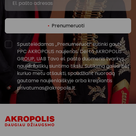
Prenumeruoti
Spustelėdamas „Prenumeruoti“ sutinki gauti
PPC AKROPOLIS naujienas. Dėl to AKROPOLIS
GROUP, UAB Tavo el. pašto duomenis tvarkys
naujienlaiškių siuntimo tikslu. Sutikimą galėsi bet
kuriuo metu atšaukti, spaudžiant nuorodą
gautame naujienlaiškyje arba kreipiantis
privatumas@akropolis.lt.