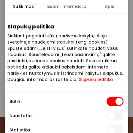
Rodyti lokaciją žemėlapyje
Sutikimas
Išsami informacija
Apie
Slapukų politika
Džiovyklė „Samsung DV90F09 9 KG Silver“ 999 Eur
+ skalbyklė „Samsung WF90F24 9 KG“ 899 Eur
Siekiant pagerinti Jūsų naršymo kokybę, šioje
– 300 Eur nuolaida perkant kartu
svetainėje naudojami slapukai (ang. cookies).
Spustelėdami „Leisti visus" sutinkate naudoti visus
= komplektas 1598 Eur
slapukus. Spustelėdami „Leisti pasirinkimą" galite
pasirinkti, kuriuos slapukus naudoti. Savo sutikimą
bet kada galite atšaukti pakeisdami interneto
Pasiūlymas galioja 2026 04 13-05 03 Vilniaus ir
naršyklės nustatymus ir ištrindami įrašytus slapukus.
Klaipėdos AKROPOLIO SAMSUNG salone,
Daugiau informacijos rasite čia:
Slapukų politika
pirkdami džiovyklę ir skalbyklę kartu sutaupote
300 €. Daugiau informacijos teiraukitės prekybos
vietoje.
Sutikimo
Būtini
pasirinkimas
Nuostatos
Statistika