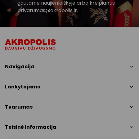
gautame naujienlaiškyje arba kreipiantis
privatumas@akropolis.lt.
Navigacija
Parduotuvės
Lankytojams
Paslaugos
Restoranai ir kavinės
PC planas
Tvarumas
Pramogos
Nemokami patogumai
Draugiški gyvūnams
Tvarumo tikslai
Teisinė informacija
Kontaktai
Tvarumo ataskaita
Akcijos