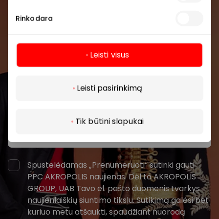
Prisijunkite prie mūsų
bendruomenės
Rinkodara
Pirmieji sužinokite apie geriausius pasiūlymus,
renginius ir naujausią informaciją iš AKROPOLIS
Leisti visus
prekybos centro.
Daugiau
Leisti pasirinkimą
Tik būtini slapukai
Prenumeruoti
Spustelėdamas „Prenumeruoti“ sutinki gauti
PPC AKROPOLIS naujienas. Dėl to AKROPOLIS
GROUP, UAB Tavo el. pašto duomenis tvarkys
naujienlaiškių siuntimo tikslu. Sutikimą galėsi bet
kuriuo metu atšaukti, spaudžiant nuorodą