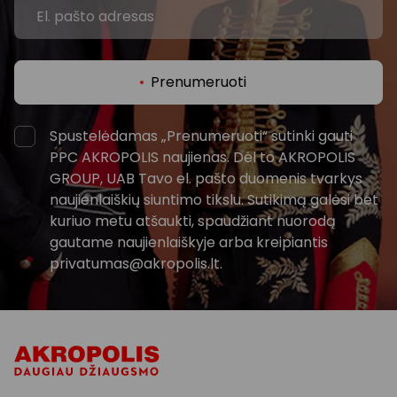
Prenumeruoti
Spustelėdamas „Prenumeruoti“ sutinki gauti
PPC AKROPOLIS naujienas. Dėl to AKROPOLIS
GROUP, UAB Tavo el. pašto duomenis tvarkys
naujienlaiškių siuntimo tikslu. Sutikimą galėsi bet
kuriuo metu atšaukti, spaudžiant nuorodą
gautame naujienlaiškyje arba kreipiantis
privatumas@akropolis.lt.