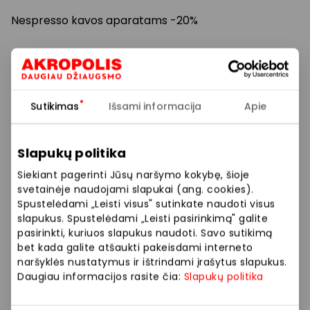
Nespresso kavos aparatams -20%
Philips Grožio prekėms ir dantų šepetėliams -25%
Ninja gruzdintuvėms -20%
Sutikimas
Išsami informacija
Apie
Tefal prekėms -20%
Slapukų politika
Braun buitinei technikai -20%
Siekiant pagerinti Jūsų naršymo kokybę, šioje
Kenwood maisto gaminimo prekems -20%
svetainėje naudojami slapukai (ang. cookies).
Spustelėdami „Leisti visus" sutinkate naudoti visus
Nivona kavos aparatams -20%
slapukus. Spustelėdami „Leisti pasirinkimą" galite
pasirinkti, kuriuos slapukus naudoti. Savo sutikimą
bet kada galite atšaukti pakeisdami interneto
Stadler prekėms -20%
naršyklės nustatymus ir ištrindami įrašytus slapukus.
Daugiau informacijos rasite čia:
Slapukų politika
Delonghi kavos aparatams -20%