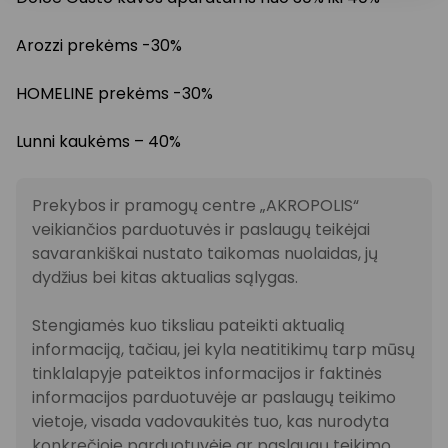
Arozzi prekėms -30%
HOMELINE prekėms -30%
Lunni kaukėms – 40%
Prekybos ir pramogų centre „AKROPOLIS“
veikiančios parduotuvės ir paslaugų teikėjai
savarankiškai nustato taikomas nuolaidas, jų
dydžius bei kitas aktualias sąlygas.
Stengiamės kuo tiksliau pateikti aktualią
informaciją, tačiau, jei kyla neatitikimų tarp mūsų
tinklalapyje pateiktos informacijos ir faktinės
informacijos parduotuvėje ar paslaugų teikimo
vietoje, visada vadovaukitės tuo, kas nurodyta
konkrečioje parduotuvėje ar paslaugų teikimo