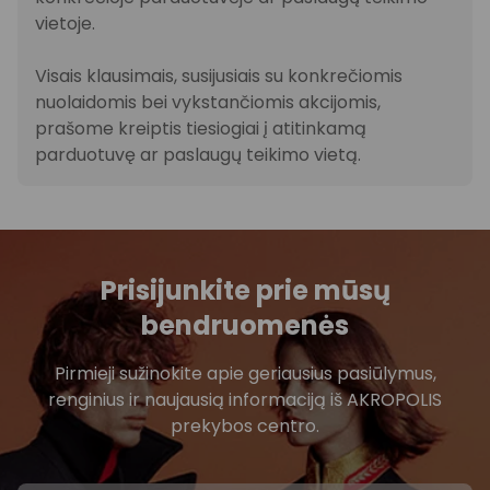
vietoje.
Visais klausimais, susijusiais su konkrečiomis
nuolaidomis bei vykstančiomis akcijomis,
prašome kreiptis tiesiogiai į atitinkamą
parduotuvę ar paslaugų teikimo vietą.
Prisijunkite prie mūsų
bendruomenės
Pirmieji sužinokite apie geriausius pasiūlymus,
renginius ir naujausią informaciją iš AKROPOLIS
prekybos centro.