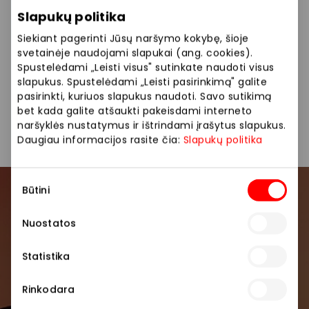
Slapukų politika
Televizorius „LG 65QNED82A3B QNED 65″ Smart“ TIK
Siekiant pagerinti Jūsų naršymo kokybę, šioje
509 Eur
svetainėje naudojami slapukai (ang. cookies).
Spustelėdami „Leisti visus" sutinkate naudoti visus
slapukus. Spustelėdami „Leisti pasirinkimą" galite
Pasiūlymas galioja ribotą laiką arba kol yra
pasirinkti, kuriuos slapukus naudoti. Savo sutikimą
prekių. Galioja tik parduotuvėje TECHNORAMA
bet kada galite atšaukti pakeisdami interneto
Klaipėdos AKROPOLYJE.
naršyklės nustatymus ir ištrindami įrašytus slapukus.
Daugiau informacijos rasite čia:
Slapukų politika
Sutikimo
Būtini
pasirinkimas
Prisijunkite prie mūsų
bendruomenės
Nuostatos
Statistika
Pirmieji sužinokite apie geriausius pasiūlymus,
renginius ir naujausią informaciją iš AKROPOLIS
Rinkodara
prekybos centro.