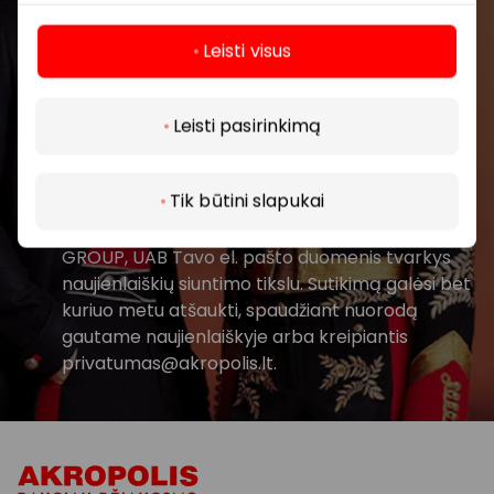
Leisti visus
Daugiau
Leisti pasirinkimą
Prenumeruoti
Tik būtini slapukai
Spustelėdamas „Prenumeruoti“ sutinki gauti
PPC AKROPOLIS naujienas. Dėl to AKROPOLIS
GROUP, UAB Tavo el. pašto duomenis tvarkys
naujienlaiškių siuntimo tikslu. Sutikimą galėsi bet
kuriuo metu atšaukti, spaudžiant nuorodą
gautame naujienlaiškyje arba kreipiantis
privatumas@akropolis.lt.