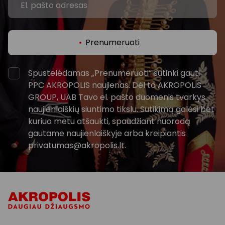
Prenumeruoti
Spustelėdamas „Prenumeruoti“ sutinki gauti
PPC AKROPOLIS naujienas. Dėl to AKROPOLIS
GROUP, UAB Tavo el. pašto duomenis tvarkys
naujienlaiškių siuntimo tikslu. Sutikimą galėsi bet
kuriuo metu atšaukti, spaudžiant nuorodą
gautame naujienlaiškyje arba kreipiantis
privatumas@akropolis.lt.