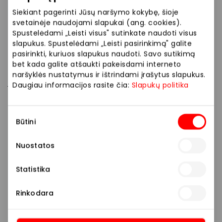
pirkėjams galios 100 % kokybiškų akinių garantija, kuri
Siekiant pagerinti Jūsų naršymo kokybę, šioje
suteikia išskirtinius privalumus:
svetainėje naudojami slapukai (ang. cookies).
Spustelėdami „Leisti visus" sutinkate naudoti visus
slapukus. Spustelėdami „Leisti pasirinkimą" galite
nemokamą 30 dienų akinių keitimą – būkite ramūs
pasirinkti, kuriuos slapukus naudoti. Savo sutikimą
dėl savo pasirinkimo, jei dėl kokių nors priežasčių
bet kada galite atšaukti pakeisdami interneto
nebūsite visiškai patenkinti dėl savo įsigytų akinių,
naršyklės nustatymus ir ištrindami įrašytus slapukus.
juos įsipareigojame pakeisti į kitus. Mums svarbiausia
Daugiau informacijos rasite čia:
Slapukų politika
– Jūsų laimingos akys!
Nemokamą akinių priežiūrą – smulkų remontą ir
Sutikimo
akinių valymą atliksime nemokamai visą akinių
Būtini
pasirinkimas
nešiojimo laikotarpį!
Užtikriname, kad Jūsų pasirinkti akiniai yra
Nuostatos
maksimaliai kokybiški!
Suteikiame žemos kainos garantiją!
Statistika
VISION EXPRESS – Jūsų akinių ekspertai.
Rinkodara
*Pasiūlymas pasirinktinai rėmeliams ar lęšiams