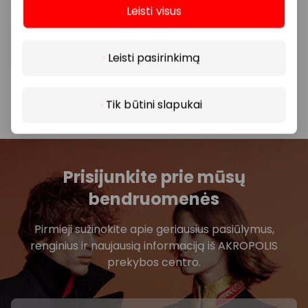
galioja tik perkant pilną korekcinių akinių komplektą
Leisti visus
(rėmeliai + lęšiai) ir gaminant akinius VISION EXPRESS
Daugiau
optikos salone. Pasiūlymas negalioja ekskliuzyvinėms
kolekcijoms, negalioja ESSILOR STELLEST is HOYA
Leisti pasirinkimą
MiYOSMART akinių lęšiams. Nuolaidos nesumuojamos.
Daugiau informacijos teirautis konsultantų.
Tik būtini slapukai
Prisijunkite prie mūsų
bendruomenės
Pirmieji sužinokite apie geriausius pasiūlymus,
renginius ir naujausią informaciją iš AKROPOLIS
prekybos centro.