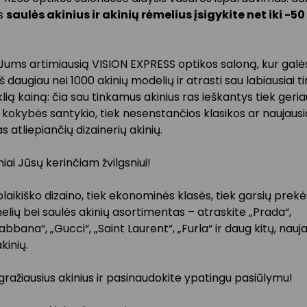
us
saulės akinius ir akinių rėmelius įsigykite net iki -50
 Jums artimiausią VISION EXPRESS optikos saloną, kur galė
 iš daugiau nei 1000 akinių modelių ir atrasti sau labiausiai 
lią kainą: čia sau tinkamus akinius ras ieškantys tiek geria
 kokybės santykio, tiek nesenstančios klasikos ar naujau
s atliepiančių dizainerių akinių.
iniai Jūsų kerinčiam žvilgsniui!
uolaikiško dizaino, tiek ekonominės klasės, tiek garsių prekė
elių bei saulės akinių asortimentas – atraskite „Prada“,
bana“, „Gucci“, „Saint Laurent“, „Furla“ ir daug kitų, nauj
kinių.
gražiausius akinius ir pasinaudokite ypatingu pasiūlymu!