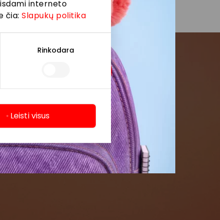
eisdami interneto
e čia:
Slapukų politika
Rinkodara
menės
formaciją iš
Leisti visus