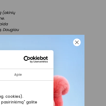
 (akinių
ne.
laida
šą. Daugiau
 ir
žius bei
eiktos
ikimo
Apie
otuvėje
čiomis
i į
g. cookies).
 pasirinkimą" galite