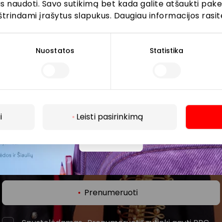
kus naudoti. Savo sutikimą bet kada galite atšaukti pak
štrindami įrašytus slapukus. Daugiau informacijos rasit
Nuostatos
Statistika
ijunkite prie mūsų bendruo
žinokite apie geriausius pasiūlymus, renginius ir naujausią in
i
Leisti pasirinkimą
AKROPOLIS prekybos centro.
Daugiau
Prenumeruoti