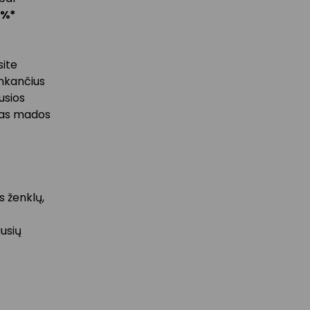
 %*
site
tinkančius
usios
sias mados
s ženklų,
ausių