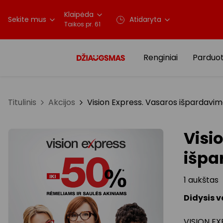
Klaipėda
Sekite mus
Atidaryta
Taikos pr. 61
Renginiai
Parduo
Titulinis
Akcijos
Vision Express. Vasaros išpardavi
Visi
išpa
1 aukštas
Didysis 
VISION EX