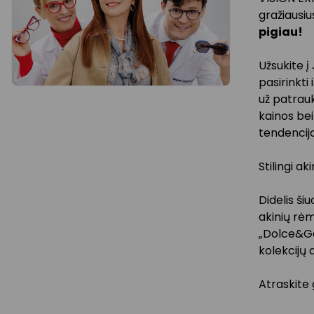
gražiausi
pigiau!
Užsukite į
pasirinkti
už patrauk
kainos bei
tendencija
Stilingi ak
Didelis ši
akinių rėm
„Dolce&Gab
kolekcijų a
Atraskite 