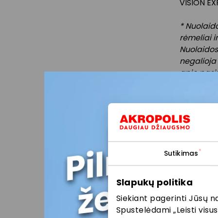
VISION EX
* Nuolaid
rėmeliai i
Nuolaidos
negalioja 
apie pasi
Prekybo
paslaugų
kitas ak
informac
informac
Sutikimas
vietoje
ar pasla
Slapukų politika
nuolaido
atitink
Siekiant pagerinti Jūsų n
Spustelėdami „Leisti visus