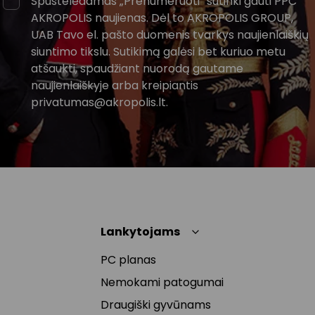
Spustelėdamas „Prenumeruoti“ sutinki gauti PPC
AKROPOLIS naujienas. Dėl to AKROPOLIS GROUP,
UAB Tavo el. pašto duomenis tvarkys naujienlaiškių
siuntimo tikslu. Sutikimą galėsi bet kuriuo metu
atšaukti, spaudžiant nuorodą gautame
naujienlaiškyje arba kreipiantis
privatumas@akropolis.lt.
Lankytojams
PC planas
Nemokami patogumai
Draugiški gyvūnams