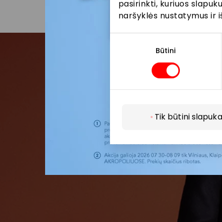
pasirinkti, kuriuos slapu
naršyklės nustatymus ir i
Sutikimo
pasirinkimas
Būtini
Pris
Pirmieji su
Tik būtini slapuka