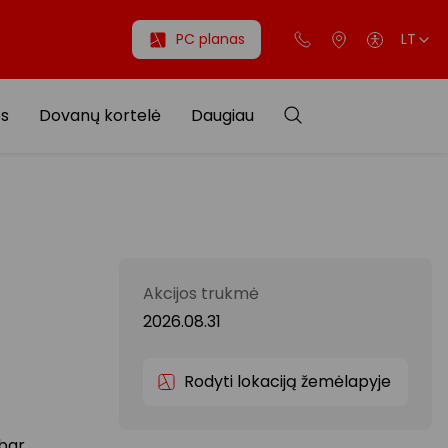
PC planas
LT
os
Dovanų kortelė
Daugiau
Akcijos trukmė
2026.08.31
Rodyti lokaciją žemėlapyje
abar