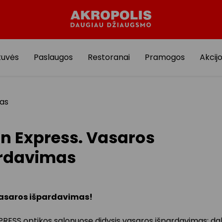
tuvės
Paslaugos
Restoranai
Pramogos
Akcij
mas
on Express. Vasaros
rdavimas
vasaros išpardavimas
!
PRESS optikos salonuose didysis vasaros išpardavimas: d