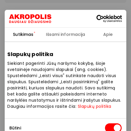
Vasara skirta vandens mūšiams, smėlio pilims ir
nuotykiams lauke! -50 % antrai prekei perkant
vandens ir smėlio žaislus. Išsirink savo
fa
voritus ir
pirmyn į linksmybes!
Laukiame Tavęs mūsų fizinėje
Sutikimas
Išsami informacija
Apie
parduotuvėje, taip pat elektroninėje!
Slapukų politika
Prekybos ir pramogų centre „AKROPOLIS“
Siekiant pagerinti Jūsų naršymo kokybę, šioje
veikiančios parduotuvės ir paslaugų teikėjai
svetainėje naudojami slapukai (ang. cookies).
savarankiškai nustato taikomas nuolaidas, jų
Spustelėdami „Leisti visus" sutinkate naudoti visus
dydžius bei kitas aktualias sąlygas. Stengiamės
slapukus. Spustelėdami „Leisti pasirinkimą" galite
kuo tiksliau pateikti aktualią informaciją, tačiau,
pasirinkti, kuriuos slapukus naudoti. Savo sutikimą
bet kada galite atšaukti pakeisdami interneto
jei kyla neatitikimų tarp mūsų tinklalapyje
naršyklės nustatymus ir ištrindami įrašytus slapukus.
pateiktos informacijos ir faktinės informacijos
Daugiau informacijos rasite čia:
Slapukų politika
parduotuvėje ar paslaugų teikimo vietoje, visada
vadovaukitės tuo, kas nurodyta konkrečioje
parduotuvėje ar paslaugų teikimo vietoje. Visais
Sutikimo
Būtini
klausimais, susijusiais su konkrečiomis
pasirinkimas