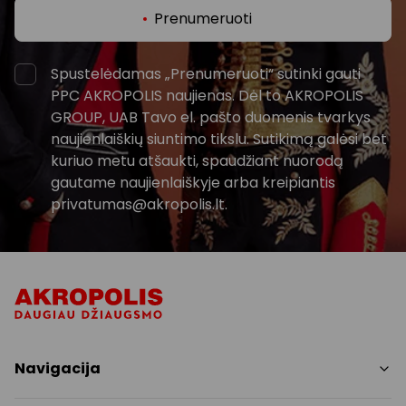
Prenumeruoti
Spustelėdamas „Prenumeruoti“ sutinki gauti
PPC AKROPOLIS naujienas. Dėl to AKROPOLIS
GROUP, UAB Tavo el. pašto duomenis tvarkys
naujienlaiškių siuntimo tikslu. Sutikimą galėsi bet
kuriuo metu atšaukti, spaudžiant nuorodą
gautame naujienlaiškyje arba kreipiantis
privatumas@akropolis.lt.
Navigacija
Parduotuvės