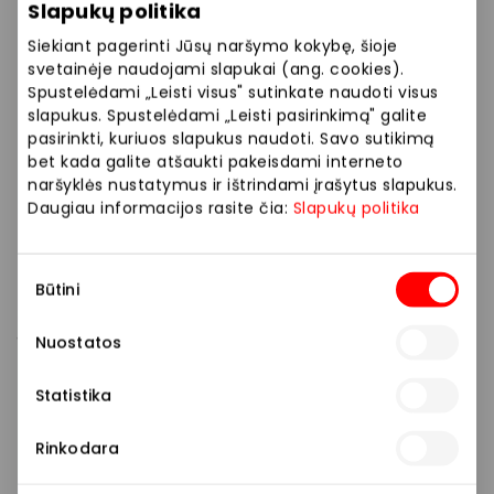
Slapukų politika
„Lego Ninjago“, „Paw Patrol“ ir kitais maskotais. Pačių
smalsiausių ir drąsiausių laukia „Candy POP“ iššūkis,
Siekiant pagerinti Jūsų naršymo kokybę, šioje
taip pat balionų lankstymo erdvė.
svetainėje naudojami slapukai (ang. cookies).
Spustelėdami „Leisti visus" sutinkate naudoti visus
slapukus. Spustelėdami „Leisti pasirinkimą" galite
„Organizuodami šias nemokamas veiklas bei
pasirinkti, kuriuos slapukus naudoti. Savo sutikimą
pramogas „Akropoliuose“, norime sukurti ne tik
bet kada galite atšaukti pakeisdami interneto
smagią, bet ir interaktyvią erdvę, kurioje kiekvienas
naršyklės nustatymus ir ištrindami įrašytus slapukus.
vaikas rastų sau tinkamą veiklą. Tikimės, kad tokie
Daugiau informacijos rasite čia:
Slapukų politika
unikalūs renginiai, kurie vienu metu vyksta Vilniaus,
Klaipėdos ir Šiaulių „Akropoliuose“, sulauks didelio
Sutikimo
moksleivių susidomėjimo“, – sako D. Mertinas.
Būtini
pasirinkimas
Į pirmuosius renginius Vilniaus, Klaipėdos ir Šiaulių
Nuostatos
„Akropoliuose“ susirinko nemažas būrys gerai
nusiteikusių moksleivių, kurie su džiaugsmu išbandė
Statistika
siūlomas pramogas. „Buvo labai smagu! Čia galima
ne tik linksmai praleisti laiką su draugais, bet ir
Rinkodara
išbandyti naujas veiklas“, – dalinosi įspūdžiais jie.