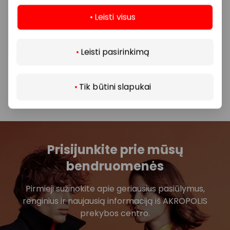
Nemokami renginiai vaikams vyksta vasario 17–21
Leisti visus
dienomis (pirmadienį–penktadienį) nuo 11 iki 19 val.
Daugiau
prekybos ir pramogų centrų alėjose. Pramogų
kupiną savaitę Vilniaus, Klaipėdos ir Šiaulių
Leisti pasirinkimą
„Akropoliuose“ galios 20 proc. nuolaida „Candy POP“
parduotuvėse bei „Formosa“ burbulinėms arbatoms.
Tik būtini slapukai
Pasidalinti:
Facebook
LinkedIn
Prisijunkite prie mūsų
bendruomenės
Pirmieji sužinokite apie geriausius pasiūlymus,
renginius ir naujausią informaciją iš AKROPOLIS
prekybos centro.