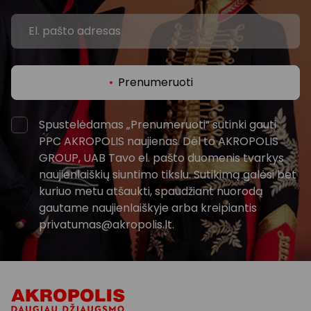
Prenumeruoti
Spustelėdamas „Prenumeruoti“ sutinki gauti
PPC AKROPOLIS naujienas. Dėl to AKROPOLIS
GROUP, UAB Tavo el. pašto duomenis tvarkys
naujienlaiškių siuntimo tikslu. Sutikimą galėsi bet
kuriuo metu atšaukti, spaudžiant nuorodą
gautame naujienlaiškyje arba kreipiantis
privatumas@akropolis.lt.