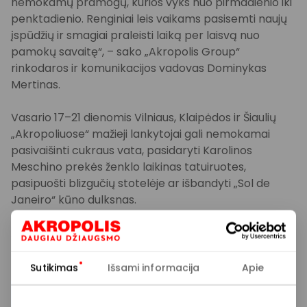
nemokamų pramogų, kurios vyks nuo pirmadienio iki
penktadienio. Renginiai leis vaikams pasisemti naujų
įspūdžių ir smagiai praleisti laiką per laisvą nuo
pamokų savaitę“, – sako „Akropolis Group“
rinkodaros ir komunikacijos vadovas Dominykas
Mertinas.
Vasario 17–21 dienomis Vilniaus, Klaipėdos ir Šiaulių
„Akropoliuose“ mažieji lankytojai gali nemokamai
pasivaišinti cukraus vata, pasidaryti Karolinos
Meschino prekės ženklo laikinas tatuiruotes,
pasipuošti blizgučių stotelėje ar išbandyti „Sol de
Janeiro“ kūno dulksnas.
Aktyvesnių veiklų mėgėjų laukia „UNO“ kortų žaidimų
zona ir galimybė išbandyti savo jėgas linksmojo
futbolo bei „Hot Wheels“ lenktynių erdvėje. Taip pat
Sutikimas
Išsami informacija
Apie
prekybos ir pramogų centruose „Akropolis“ šiomis
dienomis galima susitikti su mylimais personažais –