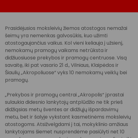
Prasidėjusios moksleivių žiemos atostogos nemažai
šeimų yra nemenkas galvosūkis, kuo užimti
atostogaujančius vaikus. Kol vieni keliauja į užsienį,
nemokamų pramogų vaikams netrūksta ir
didžiuosiuose prekybos ir pramogų centruose. Visą
savaitę, iki pat vasario 21 d., Vilniaus, Klaipėdos ir
Šiaulių „Akropoliuose“ vyks 10 nemokamų veiklų bei
pramogų.
„Prekybos ir pramogų centrai „Akropolis“ įprastai
sulaukia didesnio lankytojų antplūdžio ne tik prieš
didžiąsias metų šventes ar didžiųjų išpardavimų
metu, bet ir šalyje vykstant kasmetinėms moksleivių
atostogoms. Atsižvelgdami į tai, mokyklinio amžiaus
lankytojams šiemet nusprendėme pasiūlyti net 10