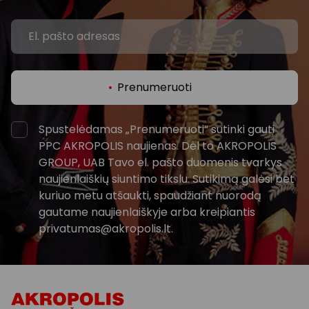
Prenumeruoti
Spustelėdamas „Prenumeruoti“ sutinki gauti
PPC AKROPOLIS naujienas. Dėl to AKROPOLIS
GROUP, UAB Tavo el. pašto duomenis tvarkys
naujienlaiškių siuntimo tikslu. Sutikimą galėsi bet
kuriuo metu atšaukti, spaudžiant nuorodą
gautame naujienlaiškyje arba kreipiantis
privatumas@akropolis.lt.