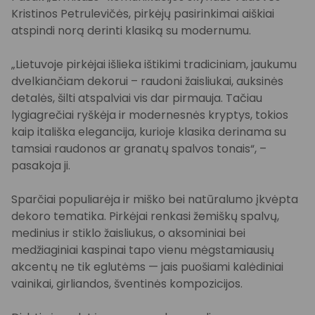
Kristinos Petrulevičės, pirkėjų pasirinkimai aiškiai
atspindi norą derinti klasiką su modernumu.
„Lietuvoje pirkėjai išlieka ištikimi tradiciniam, jaukumu
dvelkiančiam dekorui – raudoni žaisliukai, auksinės
detalės, šilti atspalviai vis dar pirmauja. Tačiau
lygiagrečiai ryškėja ir modernesnės kryptys, tokios
kaip itališka elegancija, kurioje klasika derinama su
tamsiai raudonos ar granatų spalvos tonais“, –
pasakoja ji.
Sparčiai populiarėja ir miško bei natūralumo įkvėpta
dekoro tematika. Pirkėjai renkasi žemiškų spalvų,
medinius ir stiklo žaisliukus, o aksominiai bei
medžiaginiai kaspinai tapo vienu mėgstamiausių
akcentų ne tik eglutėms — jais puošiami kalėdiniai
vainikai, girliandos, šventinės kompozicijos.