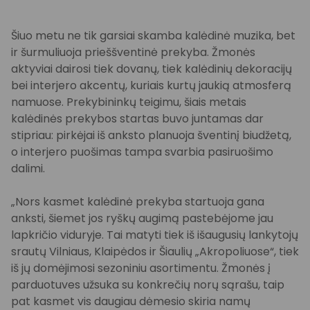
Šiuo metu ne tik garsiai skamba kalėdinė muzika, bet
ir šurmuliuoja prieššventinė prekyba. Žmonės
aktyviai dairosi tiek dovanų, tiek kalėdinių dekoracijų
bei interjero akcentų, kuriais kurtų jaukią atmosferą
namuose. Prekybininkų teigimu, šiais metais
kalėdinės prekybos startas buvo juntamas dar
stipriau: pirkėjai iš anksto planuoja šventinį biudžetą,
o interjero puošimas tampa svarbia pasiruošimo
dalimi.
„Nors kasmet kalėdinė prekyba startuoja gana
anksti, šiemet jos ryškų augimą pastebėjome jau
lapkričio viduryje. Tai matyti tiek iš išaugusių lankytojų
srautų Vilniaus, Klaipėdos ir Šiaulių „Akropoliuose“, tiek
iš jų domėjimosi sezoniniu asortimentu. Žmonės į
parduotuves užsuka su konkrečių norų sąrašu, taip
pat kasmet vis daugiau dėmesio skiria namų