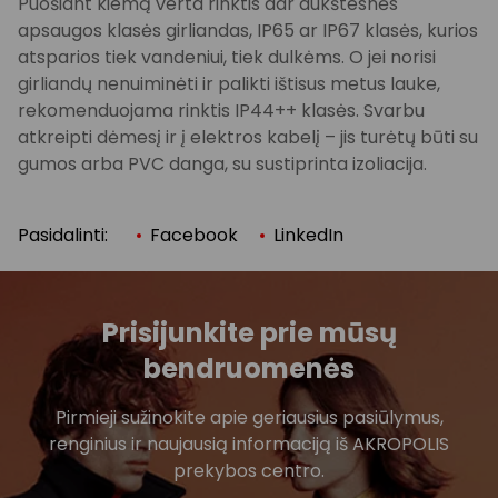
Puošiant kiemą verta rinktis dar aukštesnės
apsaugos klasės girliandas, IP65 ar IP67 klasės, kurios
atsparios tiek vandeniui, tiek dulkėms. O jei norisi
girliandų nenuiminėti ir palikti ištisus metus lauke,
rekomenduojama rinktis IP44++ klasės. Svarbu
atkreipti dėmesį ir į elektros kabelį – jis turėtų būti su
gumos arba PVC danga, su sustiprinta izoliacija.
Pasidalinti:
Facebook
LinkedIn
Prisijunkite prie mūsų
bendruomenės
Pirmieji sužinokite apie geriausius pasiūlymus,
renginius ir naujausią informaciją iš AKROPOLIS
prekybos centro.