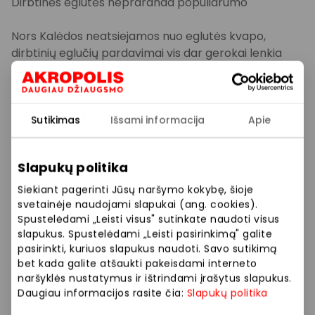
Dirbtinės eglutės nepraranda populiarumo
Nors Kalėdos neatsiejamos nuo eglutės kvapo,
dirbtinių eglučių pardavimai vis dar gerokai lenkia
kirstų ar vazonuose parduodamų gyvų eglučių.
„Šiemet žmonės nevengia rinktis aukštesnes
dirbtines eglutes – itin populiarios 3 metrų aukščio
Sutikimas
Išsami informacija
Apie
eglutės. Vis dėlto populiariausias variantas – 210 cm
eglutė, kuri tinka daugumai namų“, – pasakoja K.
Slapukų politika
Petrulevičė. Pasak jos, lapkričio viduryje startavusi
„Eglučių mugė“ šalia „Ermitažo“ kasdien sulaukia vis
Siekiant pagerinti Jūsų naršymo kokybę, šioje
gausesnio pirkėjų būrio.
svetainėje naudojami slapukai (ang. cookies).
Spustelėdami „Leisti visus" sutinkate naudoti visus
slapukus. Spustelėdami „Leisti pasirinkimą" galite
Gyvų eglučių kategorijoje perkamiausios išlieka
pasirinkti, kuriuos slapukus naudoti. Savo sutikimą
kirstos, ypač kaukaziniai kėniai, kurių kaina prasideda
bet kada galite atšaukti pakeisdami interneto
nuo 9,99 Eur. Pirkėjai taip pat domisi ir vazoninėmis
naršyklės nustatymus ir ištrindami įrašytus slapukus.
eglutėmis, nors jų parduodama kiek mažiau. Kartu
Daugiau informacijos rasite čia:
Slapukų politika
auga ir kitų gyvų augalų pardavimai – žmonės namus