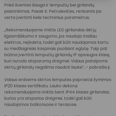
Prieš šventes išauga ir lempučių bei girliandų
pasirinkimas. Pasak K. Petrulevičės, renkantis jas
verta įvertinti kelis techninius parametrus.
„Rekomenduojame rinktis LED girliandas dėl jų
ilgaamžiškumo ir saugumo, jos naudoja mažiau
elektros, neįkaista, todėl gali būti naudojamos kartu
su medžiaginiais kaspinais puošiant eglutę. Taip pat
būtina įvertinti lempučių girliandų IP apsaugos klasę,
kuri nurodo atsparumą drėgmei. Vidaus patalpoms
skirtų girliandų negalima naudoti lauke“, – pabrėžia ji.
Vidaus erdvėms skirtos lemputės paprastai žymimos
IP20 klasės sertifikatu. Lauko dekorui
rekomenduojama rinktis bent IP44 klasės girliandas,
kurios yra atsparios drėgmei, todėl gali būti
naudojamos balkonuose ir terasose.