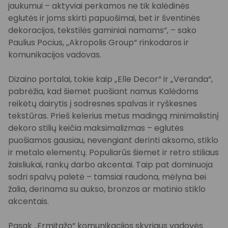
jaukumui – aktyviai perkamos ne tik kalėdinės
eglutės ir joms skirti papuošimai, bet ir šventinės
dekoracijos, tekstilės gaminiai namams“, – sako
Paulius Pocius, „Akropolis Group“ rinkodaros ir
komunikacijos vadovas.
Dizaino portalai, tokie kaip „Elle Decor“ ir „Veranda“,
pabrėžia, kad šiemet puošiant namus Kalėdoms
reikėtų dairytis į sodresnes spalvas ir ryškesnes
tekstūras. Prieš kelerius metus madingą minimalistinį
dekoro stilių keičia maksimalizmas – eglutės
puošiamos gausiau, nevengiant derinti aksomo, stiklo
ir metalo elementų. Populiarūs šiemet ir retro stiliaus
žaisliukai, rankų darbo akcentai. Taip pat dominuoja
sodri spalvų paletė – tamsiai raudona, mėlyna bei
žalia, derinama su aukso, bronzos ar matinio stiklo
akcentais.
Pasak „Ermitažo“ komunikacijos skyriaus vadovės