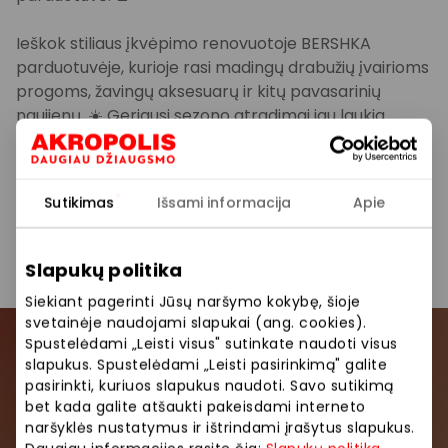
Ieškok stiliaus įkvėpimo renovuotoje BERSHKA
parduotuvėje, kurioje rasi madingų drabužių įvairioms
progoms, žavingų aksesuarų ir kitų pavasarinių
naujienų. ☀️ Geriausi sezono atradimai jau laukia
tavęs AKROPOLYJE, tad nepamiršk užsukti
atsinaujinti!
Sutikimas
Išsami informacija
Apie
AKROPOLIS – daugiau džiaugsmo!
Slapukų politika
Pasidalinti:
Facebook
LinkedIn
Siekiant pagerinti Jūsų naršymo kokybę, šioje
svetainėje naudojami slapukai (ang. cookies).
Spustelėdami „Leisti visus" sutinkate naudoti visus
Prisijunkite prie mūsų
slapukus. Spustelėdami „Leisti pasirinkimą" galite
pasirinkti, kuriuos slapukus naudoti. Savo sutikimą
bendruomenės
bet kada galite atšaukti pakeisdami interneto
naršyklės nustatymus ir ištrindami įrašytus slapukus.
Pirmieji sužinokite apie geriausius pasiūlymus,