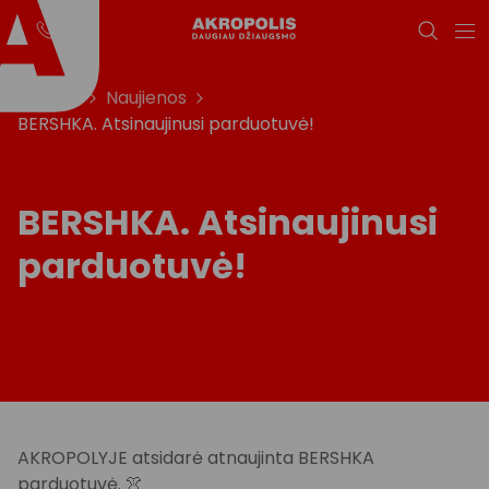
Titulinis
Naujienos
BERSHKA. Atsinaujinusi parduotuvė!
BERSHKA. Atsinaujinusi
parduotuvė!
AKROPOLYJE atsidarė atnaujinta BERSHKA
parduotuvė. 👚