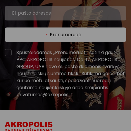
Prenumeruoti
Spustelėdamas „Prenumeruoti“ sutinki gauti
PPC AKROPOLIS naujienas. Dėl to AKROPOLIS
GROUP, UAB Tavo el. pašto duomenis tvarkys
naujienlaiškių siuntimo tikslu. Sutikimą galėsi bet
kuriuo metu atšaukti, spaudžiant nuorodą
gautame naujienlaiškyje arba kreipiantis
privatumas@akropolis.lt.