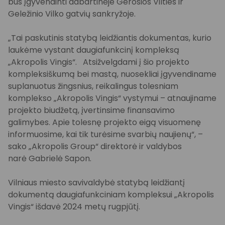
bus įgyvendinti dabartinėje Gerosios Vilties ir
Geležinio Vilko gatvių sankryžoje.
„Tai paskutinis statybą leidžiantis dokumentas, kurio
laukėme vystant daugiafunkcinį kompleksą
„Akropolis Vingis“. Atsižvelgdami į šio projekto
kompleksiškumą bei mastą, nuosekliai įgyvendiname
suplanuotus žingsnius, reikalingus tolesniam
komplekso „Akropolis Vingis“ vystymui – atnaujiname
projekto biudžetą, įvertinsime finansavimo
galimybes. Apie tolesnę projekto eigą visuomenę
informuosime, kai tik turėsime svarbių naujienų“, –
sako „Akropolis Group“ direktorė ir valdybos
narė Gabrielė Sapon.
Vilniaus miesto savivaldybė statybą leidžiantį
dokumentą daugiafunkciniam kompleksui „Akropolis
Vingis“ išdavė 2024 metų rugpjūtį.