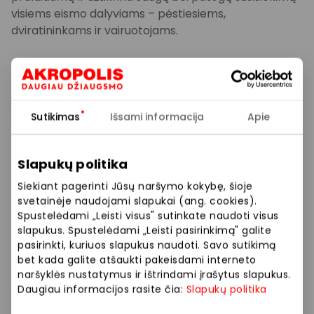
visiems eismo dalyviams – pėstiesiems,
dviratininkams ir vairuotojams.
Požeminė pėstiesiems ir dviratininkams skirta perėja
po Geležinio Vilko g. taps modernia, patogia ir gyva
jungtimi tarp Naujamiesčio ir Vingio parko.
Sutikimas
Išsami informacija
Apie
Slapukų politika
Aplinkinei infrastruktūrai gerinti – trys projektai
Siekiant pagerinti Jūsų naršymo kokybę, šioje
Projektuojant „Akropolis Vingis“ iš viso parengti trys
svetainėje naudojami slapukai (ang. cookies).
susisiekimo infrastruktūros gerinimo projektai, kurie
Spustelėdami „Leisti visus" sutinkate naudoti visus
slapukus. Spustelėdami „Leisti pasirinkimą" galite
yra neatsiejama kvartalo dalis. Projektai apima
pasirinkti, kuriuos slapukus naudoti. Savo sutikimą
infrastruktūros sprendinius, numatomus įgyvendinti
bet kada galite atšaukti pakeisdami interneto
Eigulių, Geležinio Vilko, Gerosios Vilties ir M. K.
naršyklės nustatymus ir ištrindami įrašytus slapukus.
Čiurlionio gatvėse. Visi jie parengti glaudžiai
Daugiau informacijos rasite čia:
Slapukų politika
bendradarbiaujant su Vilniaus miesto savivaldybės