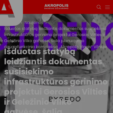
Titulinis
Naujienos
Išduotas statybą leidžiantis dokumentas susisiekimo
infrastruktūros gerinimo projektui Gerosios Vilties ir
Geležinio Vilko gatvėse, šalia planuojamo
daugiafunkcinio komplekso „Akropolis Vingis“ Vilniuje
Išduotas statybą
leidžiantis dokumentas
susisiekimo
infrastruktūros gerinimo
projektui Gerosios Vilties
ir Geležinio Vilko
gatvėse, šalia