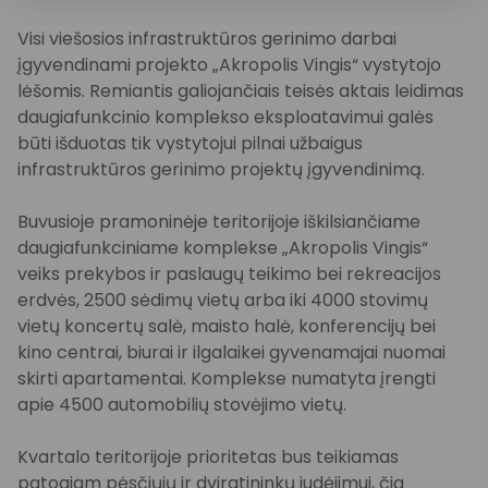
Visi viešosios infrastruktūros gerinimo darbai
įgyvendinami projekto „Akropolis Vingis“ vystytojo
lėšomis. Remiantis galiojančiais teisės aktais leidimas
daugiafunkcinio komplekso eksploatavimui galės
būti išduotas tik vystytojui pilnai užbaigus
infrastruktūros gerinimo projektų įgyvendinimą.
Buvusioje pramoninėje teritorijoje iškilsiančiame
daugiafunkciniame komplekse „Akropolis Vingis“
veiks prekybos ir paslaugų teikimo bei rekreacijos
erdvės, 2500 sėdimų vietų arba iki 4000 stovimų
vietų koncertų salė, maisto halė, konferencijų bei
kino centrai, biurai ir ilgalaikei gyvenamajai nuomai
skirti apartamentai. Komplekse numatyta įrengti
apie 4500 automobilių stovėjimo vietų.
Kvartalo teritorijoje prioritetas bus teikiamas
patogiam pėsčiųjų ir dviratininkų judėjimui, čia