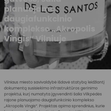
planuojamo
daugiafunkcinio
komplekso „Akropolis
Vingis“ Vilniuje
Vilniaus miesto savivaldybė išdavė statybą leidžiantį
dokumentą susisiekimo infrastruktūros gerinimo
projektui, kurį numatyta įgyvendinti šalia Vilkpėdės
rajone planuojamo daugiafunkcinio komplekso
„Akropolis Vingis“. Projektas apima sprendinius, kurie