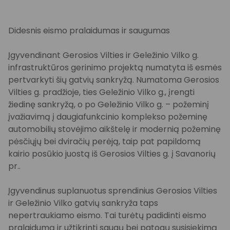
Didesnis eismo pralaidumas ir saugumas
Įgyvendinant Gerosios Vilties ir Geležinio Vilko g.
infrastruktūros gerinimo projektą numatyta iš esmės
pertvarkyti šių gatvių sankryžą. Numatoma Gerosios
Vilties g. pradžioje, ties Geležinio Vilko g., įrengti
žiedinę sankryžą, o po Geležinio Vilko g. – požeminį
įvažiavimą į daugiafunkcinio komplekso požeminę
automobilių stovėjimo aikštelę ir modernią požeminę
pėsčiųjų bei dviračių perėją, taip pat papildomą
kairio posūkio juostą iš Gerosios Vilties g. į Savanorių
pr..
Įgyvendinus suplanuotus sprendinius Gerosios Vilties
ir Geležinio Vilko gatvių sankryža taps
nepertraukiamo eismo. Tai turėtų padidinti eismo
pralaidumą ir užtikrinti saugų bei patogų susisiekimą