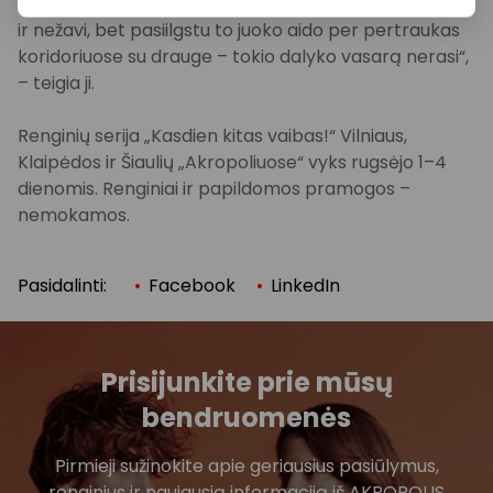
yra dalykų, kurių vis dėlto pasiilgsti. „Gal pati mokykla
ir nežavi, bet pasiilgstu to juoko aido per pertraukas
koridoriuose su drauge – tokio dalyko vasarą nerasi“,
– teigia ji.
Renginių serija „Kasdien kitas vaibas!“ Vilniaus,
Klaipėdos ir Šiaulių „Akropoliuose“ vyks rugsėjo 1–4
dienomis. Renginiai ir papildomos pramogos –
nemokamos.
Pasidalinti:
Facebook
LinkedIn
Prisijunkite prie mūsų
bendruomenės
Pirmieji sužinokite apie geriausius pasiūlymus,
renginius ir naujausią informaciją iš AKROPOLIS