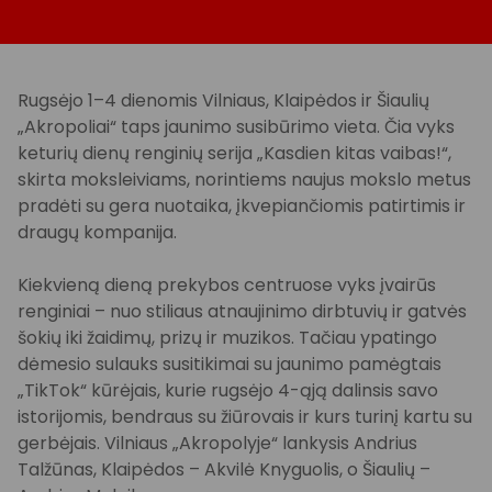
Rugsėjo 1–4 dienomis Vilniaus, Klaipėdos ir Šiaulių
„Akropoliai“ taps jaunimo susibūrimo vieta. Čia vyks
keturių dienų renginių serija „Kasdien kitas vaibas!“,
skirta moksleiviams, norintiems naujus mokslo metus
pradėti su gera nuotaika, įkvepiančiomis patirtimis ir
draugų kompanija.
Kiekvieną dieną prekybos centruose vyks įvairūs
renginiai – nuo stiliaus atnaujinimo dirbtuvių ir gatvės
šokių iki žaidimų, prizų ir muzikos. Tačiau ypatingo
dėmesio sulauks susitikimai su jaunimo pamėgtais
„TikTok“ kūrėjais, kurie rugsėjo 4-ąją dalinsis savo
istorijomis, bendraus su žiūrovais ir kurs turinį kartu su
gerbėjais. Vilniaus „Akropolyje“ lankysis Andrius
Talžūnas, Klaipėdos – Akvilė Knyguolis, o Šiaulių –