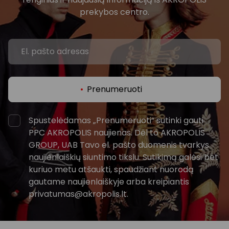
prekybos centro.
Prenumeruoti
Spustelėdamas „Prenumeruoti“ sutinki gauti
PPC AKROPOLIS naujienas. Dėl to AKROPOLIS
GROUP, UAB Tavo el. pašto duomenis tvarkys
naujienlaiškių siuntimo tikslu. Sutikimą galėsi bet
kuriuo metu atšaukti, spaudžiant nuorodą
gautame naujienlaiškyje arba kreipiantis
privatumas@akropolis.lt.