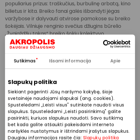
populiarius prizus: traškučius, burbulinę arbatą, kino
bilietus ir kita. Breiko fanai galės išbandyti jėgas
varžybose ir dalyvauti atvirose pamokose su breiko
šokėjais. Vilniuje renginio svečius džiugins būrelio
„Žvaigždžių takas“ breiko šokių kolektyvo
pasirodymas, o Klaipėdoje ir Šiauliuose energingą
nuotaiką kurs „ANT šokių studijos“ šokėjai. Renginių
metu tradiciškai „Akropolių“ alėjose mažuosius
Sutikimas
Išsami informacija
Apie
lankytojus sveikins, kvies fotografuotis ir saldumynus
dalins maskotai Akras ir Polė.
Slapukų politika
Su jaunimu bendrausiantys „TikTok“ turinio kūrėjai ne
Siekiant pagerinti Jūsų naršymo kokybę, šioje
tik fotografuosis su gerbėjais prie specialios
svetainėje naudojami slapukai (ang. cookies).
fotosienelės „Kasdien kitas vaibas!“, bet ir ves
Spustelėdami „Leisti visus" sutinkate naudoti visus
klausimų–atsakymų sesijas, kvies dalyvauti mini
slapukus. Spustelėdami „Leisti pasirinkimą" galite
iššūkiuose, šokti ar kurti bendrus „TikTok“ įrašus. Taip
pasirinkti, kuriuos slapukus naudoti. Savo sutikimą
pat dalinsis prisiminimais iš mokyklos laikų bei
bet kada galite atšaukti pakeisdami interneto
patarimais, kaip kuo smagiau ir drąsiau įžengti į
naršyklės nustatymus ir ištrindami įrašytus slapukus.
Daugiau informacijos rasite čia:
Slapukų politika
naujus mokslo metus.