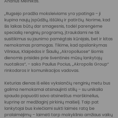
Andrius Melnikas.
„Rugsėjo pradžia moksleiviams yra ypatinga – ji
kupina naujų įspūdžių, iššūkių ir patirčių. Norime, kad
šis laikas būtų dar smagesnis, todėl parengėme
specialią renginių programą, įtraukdami ne tik
susitikimus su jaunimo pamėgtais kūrėjais, bet ir kitas
nemokamas pramogas. Tikime, kad apsilankymas
Vilniaus, Klaipėdos ir Šiaulių „Akropoliuose“ šiomis
dienomis prisidės prie šventinės mūsų lankytojų
nuotaikos“, – sako Paulius Pocius, „Akropolis Group“
rinkodaros ir komunikacijos vadovas.
Keturias dienas iš eilės vyksiančių renginių metu bus
galima nemokamai atsinaujinti stilių – su unikalia
spauda papuošti savo atsineštus marškinėlius,
kuprinę ar medžiaginį pirkinių maišelį. Taip pat
lankytojai bus kviečiami sukti laimės ratą be
pralaimėjimų – laimėti tarp mokyklinio amžiaus vaikų