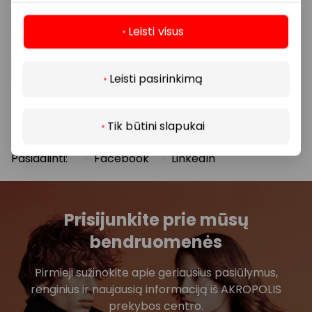
vilna. Pastarieji triušiai išsiskiria ne tik išvaizda, bet ir
ilgaamžiškumu – jie gali gyventi ilgiau nei
Leisti visus
dešimtmetį.
Daugiau
Leisti pasirinkimą
Triušių paroda vyks gegužės 9 ir 10 dienomis, nuo 11 iki
19 valandos, Klaipėdos „Akropolio“ alėjoje,
prie parduotuvės „Žaislų planeta“.
Tik būtini slapukai
Pasidalinti:
Facebook
LinkedIn
Prisijunkite prie mūsų
bendruomenės
Pirmieji sužinokite apie geriausius pasiūlymus,
renginius ir naujausią informaciją iš AKROPOLIS
prekybos centro.