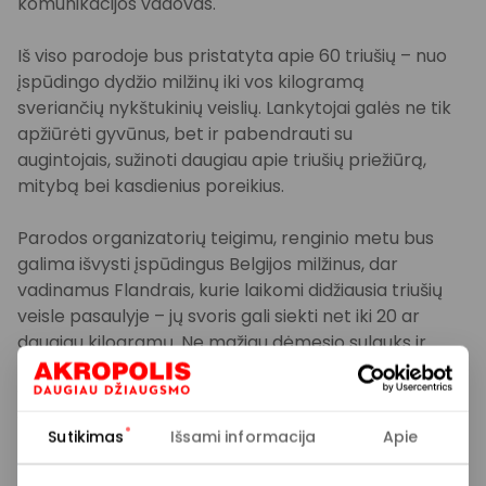
komunikacijos vadovas.
Iš viso parodoje bus pristatyta apie 60 triušių – nuo
įspūdingo dydžio milžinų iki vos kilogramą
sveriančių nykštukinių veislių. Lankytojai galės ne tik
apžiūrėti gyvūnus, bet ir pabendrauti su
augintojais, sužinoti daugiau apie triušių priežiūrą,
mitybą bei kasdienius poreikius.
Parodos organizatorių teigimu, renginio metu bus
galima išvysti įspūdingus Belgijos milžinus, dar
vadinamus Flandrais, kurie laikomi didžiausia triušių
veisle pasaulyje – jų svoris gali siekti net iki 20 ar
daugiau kilogramų. Ne mažiau dėmesio sulauks ir
Prancūzijos avinai, išsiskiriantys ilgomis, rekordo
vertomis kabančiomis ausimis – kai kurių ausys
velkasi žeme ir gali siekti beveik visą kūno ilgį.
Sutikimas
Išsami informacija
Apie
Vidutinio dydžio veislėms atstovaus Burgundijos