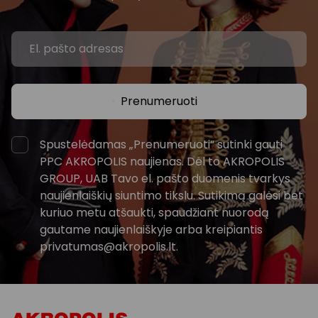
Prenumeruoti
Spustelėdamas „Prenumeruoti“ sutinki gauti
PPC AKROPOLIS naujienas. Dėl to AKROPOLIS
GROUP, UAB Tavo el. pašto duomenis tvarkys
naujienlaiškių siuntimo tikslu. Sutikimą galėsi bet
kuriuo metu atšaukti, spaudžiant nuorodą
gautame naujienlaiškyje arba kreipiantis
privatumas@akropolis.lt.