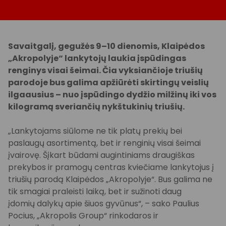
Savaitgalį, gegužės 9–10 dienomis, Klaipėdos
„Akropolyje“ lankytojų laukia įspūdingas
renginys
visai šeimai. Čia vyksiančioje triušių
parodoje bus galima apžiūrėti skirtingų veislių
ilgaausius – nuo
įspūdingo dydžio milžinų iki vos
kilogramą sveriančių nykštukinių triušių.
„Lankytojams siūlome ne tik platų prekių bei
paslaugų asortimentą, bet ir renginių visai šeimai
įvairovę. Šįkart būdami augintiniams draugiškas
prekybos ir pramogų centras kviečiame lankytojus į
triušių parodą Klaipėdos „Akropolyje“. Bus galima ne
tik smagiai praleisti laiką, bet ir sužinoti daug
įdomių dalykų apie šiuos gyvūnus“, – sako Paulius
Pocius, „Akropolis Group“ rinkodaros ir