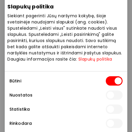
triušiai, garsėjantys sodria gelsvai raudona spalva,
Slapukų politika
taip pat Kalifornijos triušiai, kurių kailio atspalviai kinta
Siekiant pagerinti Jūsų naršymo kokybę, šioje
priklausomai nuo temperatūros – kuo šalčiau,
svetainėje naudojami slapukai (ang. cookies).
tuo tamsesnės jų ausys ir nosys. Lankytojai galės
Spustelėdami „Leisti visus" sutinkate naudoti visus
pamatyti ir Vienos triušius, kadaise laikytus
slapukus. Spustelėdami „Leisti pasirinkimą" galite
prestižine parodų veisle, bei sidabrinius triušius, kurių
pasirinkti, kuriuos slapukus naudoti. Savo sutikimą
išskirtinis kailio efektas išryškėja tik jiems
bet kada galite atšaukti pakeisdami interneto
augant.
naršyklės nustatymus ir ištrindami įrašytus slapukus.
Daugiau informacijos rasite čia:
Slapukų politika
Parodoje bus ir kitų įdomių veislių – Naujosios
Zelandijos triušių, vertinamų dėl universalumo,
Sutikimo
dekoratyviųjų Tiuringijos triušių su išskirtiniu kailio
Būtini
pasirinkimas
raštu ar itin minkšto kailio Reksų, kurių kailis toks
tankus, kad vandens lašai laikosi paviršiuje.
Nuostatos
Mažiausių lankytojų dėmesį ypač trauks nykštukiniai
Statistika
triušiai, sveriantys vos apie kilogramą, o taip pat
Angoros veislės atstovai, garsėjantys savo ilgu
Rinkodara
pūkuotu kailiu, iš kurio gaminama aukštos kokybės