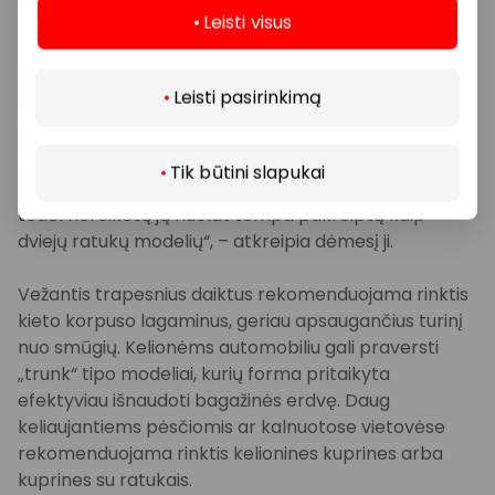
Anot jos, keliaujant lėktuvu ar traukiniu verta rinktis
Leisti visus
keturių ratukų lagaminus – jais lengviau manevruoti
Daugiau
siauruose praėjimuose ir erdvėse, kur daug žmonių.
Leisti pasirinkimą
„Šiuo metu rinkoje dominuoja kieto paviršiaus keturių
ratukų modeliai. Jie yra patvarūs, manevringi ir
ilgaamžiai. Vis dėlto svarbu nepamiršti, kad tokie
Tik būtini slapukai
lagaminai sukurti važiuoti visais keturiais ratukais,
todėl nereikėtų jų nuolat tempti pakreiptų kaip
dviejų ratukų modelių“, – atkreipia dėmesį ji.
Vežantis trapesnius daiktus rekomenduojama rinktis
kieto korpuso lagaminus, geriau apsaugančius turinį
nuo smūgių. Kelionėms automobiliu gali praversti
„trunk“ tipo modeliai, kurių forma pritaikyta
efektyviau išnaudoti bagažinės erdvę. Daug
keliaujantiems pėsčiomis ar kalnuotose vietovėse
rekomenduojama rinktis kelionines kuprines arba
kuprines su ratukais.