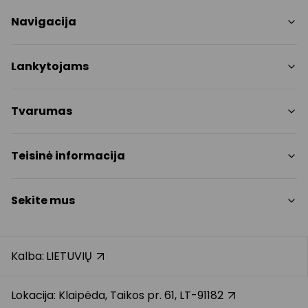
Navigacija
Parduotuvės
Lankytojams
Paslaugos
Restoranai ir kavinės
PC planas
Tvarumas
Pramogos
Nemokami patogumai
Draugiški gyvūnams
Tvarumo tikslai
Teisinė informacija
Kontaktai
Tvarumo ataskaita
Akcijos
Politikos
Prekybos centro taisyklės
Sekite mus
Dovanų kortelė
Slapukų politika
Karjera
Privatumo politika
Instagram
Atsiliepimai
Dovanų kortelės bendrosios taisyklės
Facebook
Kalba:
LIETUVIŲ
Pranešėjų apsauga
YouTube
Klientų aptarnavimo standartas
TikTok
Lokacija: Klaipėda, Taikos pr. 61, LT-91182