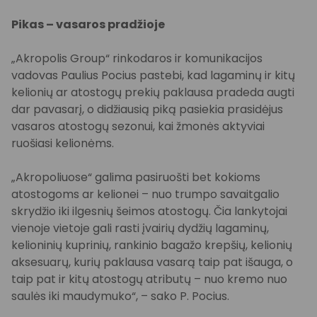
Pikas – vasaros pradžioje
„Akropolis Group“ rinkodaros ir komunikacijos
vadovas Paulius Pocius pastebi, kad lagaminų ir kitų
kelionių ar atostogų prekių paklausa pradeda augti
dar pavasarį, o didžiausią piką pasiekia prasidėjus
vasaros atostogų sezonui, kai žmonės aktyviai
ruošiasi kelionėms.
„Akropoliuose“ galima pasiruošti bet kokioms
atostogoms ar kelionei – nuo trumpo savaitgalio
skrydžio iki ilgesnių šeimos atostogų. Čia lankytojai
vienoje vietoje gali rasti įvairių dydžių lagaminų,
kelioninių kuprinių, rankinio bagažo krepšių, kelionių
aksesuarų, kurių paklausa vasarą taip pat išauga, o
taip pat ir kitų atostogų atributų – nuo kremo nuo
saulės iki maudymuko“, – sako P. Pocius.