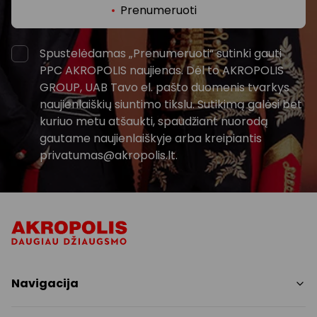
Prenumeruoti
Spustelėdamas „Prenumeruoti“ sutinki gauti
PPC AKROPOLIS naujienas. Dėl to AKROPOLIS
GROUP, UAB Tavo el. pašto duomenis tvarkys
naujienlaiškių siuntimo tikslu. Sutikimą galėsi bet
kuriuo metu atšaukti, spaudžiant nuorodą
gautame naujienlaiškyje arba kreipiantis
privatumas@akropolis.lt.
Navigacija
Parduotuvės