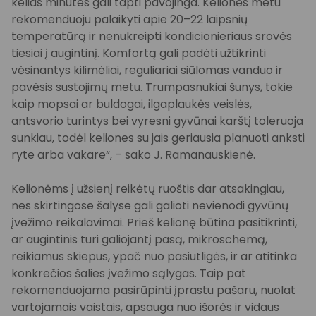
kelias minutes gali tapti pavojinga. Kelionės metu
rekomenduoju palaikyti apie 20–22 laipsnių
temperatūrą ir nenukreipti kondicionieriaus srovės
tiesiai į augintinį. Komfortą gali padėti užtikrinti
vėsinantys kilimėliai, reguliariai siūlomas vanduo ir
pavėsis sustojimų metu. Trumpasnukiai šunys, tokie
kaip mopsai ar buldogai, ilgaplaukės veislės,
antsvorio turintys bei vyresni gyvūnai karštį toleruoja
sunkiau, todėl keliones su jais geriausia planuoti anksti
ryte arba vakare“, – sako J. Ramanauskienė.
Kelionėms į užsienį reikėtų ruoštis dar atsakingiau,
nes skirtingose šalyse gali galioti nevienodi gyvūnų
įvežimo reikalavimai. Prieš kelionę būtina pasitikrinti,
ar augintinis turi galiojantį pasą, mikroschemą,
reikiamus skiepus, ypač nuo pasiutligės, ir ar atitinka
konkrečios šalies įvežimo sąlygas. Taip pat
rekomenduojama pasirūpinti įprastu pašaru, nuolat
vartojamais vaistais, apsauga nuo išorės ir vidaus