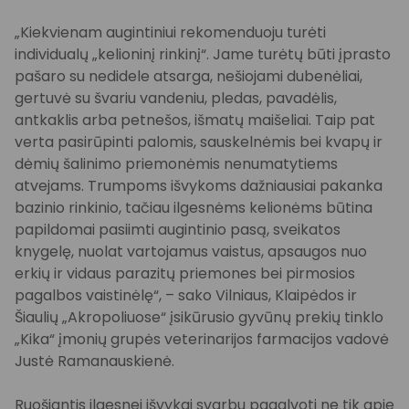
„Kiekvienam augintiniui rekomenduoju turėti
individualų „kelioninį rinkinį“. Jame turėtų būti įprasto
pašaro su nedidele atsarga, nešiojami dubenėliai,
gertuvė su švariu vandeniu, pledas, pavadėlis,
antkaklis arba petnešos, išmatų maišeliai. Taip pat
verta pasirūpinti palomis, sauskelnėmis bei kvapų ir
dėmių šalinimo priemonėmis nenumatytiems
atvejams. Trumpoms išvykoms dažniausiai pakanka
bazinio rinkinio, tačiau ilgesnėms kelionėms būtina
papildomai pasiimti augintinio pasą, sveikatos
knygelę, nuolat vartojamus vaistus, apsaugos nuo
erkių ir vidaus parazitų priemones bei pirmosios
pagalbos vaistinėlę“, – sako Vilniaus, Klaipėdos ir
Šiaulių „Akropoliuose“ įsikūrusio gyvūnų prekių tinklo
„Kika“ įmonių grupės veterinarijos farmacijos vadovė
Justė Ramanauskienė.
Ruošiantis ilgesnei išvykai svarbu pagalvoti ne tik apie