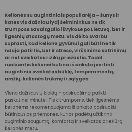
Kelionės su augintiniais populiarėja – šunys ir
katės vis dažniau lydį šeimininkus ne tik
trumpose savaitgalio išvykose po Lietuvą, bet ir
ilgesnių atostogų metu. Vis dėlto svarbu
suprasti, kad kelionė gyvūnui gali būti ne tik
nauja patirtis, bet ir streso, virškinimo sutrikimų
ar net sveikatos rizikų priežastis. Todėl
ruošiantis kelionei būtina iš anksto įvertinti
augintinio sveikatos būklę, temperamentą,
amžių, kelionės trukmę ir sąlygas.
Viena dažniausių klaidų – pasiruošimą palikti
paskutinei minutei. Tiek trumpoms, tiek ilgesnėms
kelionėms rekomenduojama iš anksto pasiruošti
būtiniausias priemones, kurios padėtų užtikrinti
augintinio saugumą, komfortą ir sveikatos priežiūrą
kelionės metu.