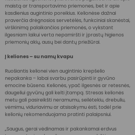
maistą ar transportavimo priemones, bet ir apie
kasdienius augintinio poreikius. Kelionėse dažnai
praverčia drėgnosios servetėlės, funkciniai skanėstai,
virškinimą palaikančios priemonės, o vykstant
ilgesniam laikui verta nepamiršti ir įprastų higienos
priemonių akių, ausų bei dantų priežiūrai.
Į keliones – su namų kvapu
Ruošiantis kelionei vien augintinio krepšelio
nepakanka – labai svarbu pasirūpinti ir gyvūno
emocine būsena. Kelionės, ypač ilgesnės ar retesnės,
daugeliui gyvūnų gali kelti įtampą. Stresas kelionės
metu gali pasireikšti neramumu, seilėtekiu, drebuliu,
vėmimu, viduriavimu ar atsisakymu ėsti, todėl prie
kelionių rekomenduojama pratinti palaipsniui.
„Saugus, gerai vėdinamas ir pakankamai erdvus