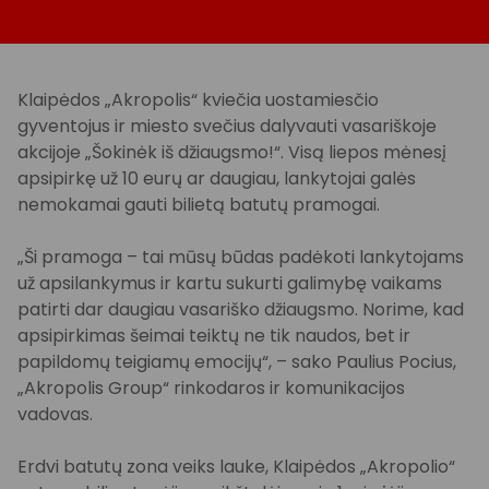
Klaipėdos „Akropolis“ kviečia uostamiesčio
gyventojus ir miesto svečius dalyvauti vasariškoje
akcijoje „Šokinėk iš džiaugsmo!“. Visą liepos mėnesį
apsipirkę už 10 eurų ar daugiau, lankytojai galės
nemokamai gauti bilietą batutų pramogai.
„Ši pramoga – tai mūsų būdas padėkoti lankytojams
už apsilankymus ir kartu sukurti galimybę vaikams
patirti dar daugiau vasariško džiaugsmo. Norime, kad
apsipirkimas šeimai teiktų ne tik naudos, bet ir
papildomų teigiamų emocijų“, – sako Paulius Pocius,
„Akropolis Group“ rinkodaros ir komunikacijos
vadovas.
Erdvi batutų zona veiks lauke, Klaipėdos „Akropolio“