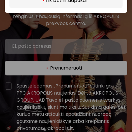
Tik būtini slapukai
Pirmieji sužinokite apie geriausius pasiūlymus,
renginius ir naujausią informaciją iš AKROPOLIS
prekybos centro.
Prenumeruoti
Spustelėdamas „Prenumeruoti“ sutinki gauti
PPC AKROPOLIS naujienas. Dėl to AKROPOLIS
GROUP, UAB Tavo el. pašto duomenis tvarkys
naujienlaiškių siuntimo tikslu. Sutikimą galėsi bet
kuriuo metu atšaukti, spaudžiant nuorodą
gautame naujienlaiškyje arba kreipiantis
privatumas@akropolis.lt.