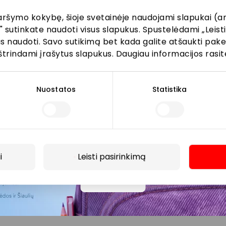
aršymo kokybę, šioje svetainėje naudojami slapukai (an
" sutinkate naudoti visus slapukus. Spustelėdami „Leisti
kus naudoti. Savo sutikimą bet kada galite atšaukti pak
Prenumeruoti
štrindami įrašytus slapukus. Daugiau informacijos rasit
Spustelėdamas „Prenumeruoti“ sutinki gauti PPC
AKROPOLIS naujienas. Dėl to AKROPOLIS GROUP,
Nuostatos
Statistika
UAB Tavo el. pašto duomenis tvarkys naujienlaiškių
siuntimo tikslu. Sutikimą galėsi bet kuriuo metu
atšaukti, spaudžiant nuorodą gautame
naujienlaiškyje arba kreipiantis
privatumas@akropolis.lt.
i
Leisti pasirinkimą
Daugiau