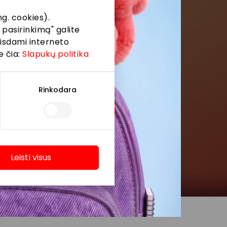
g. cookies).
 pasirinkimą" galite
eisdami interneto
e čia:
Slapukų politika
Rinkodara
Leisti visus