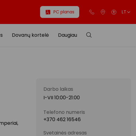
PC planas
LT
os
Dovanų kortelė
Daugiau
Darbo laikas
I-VII 10:00-21:00
Telefono numeris
+370 462 16546
mperiai,
Svetainės adresas