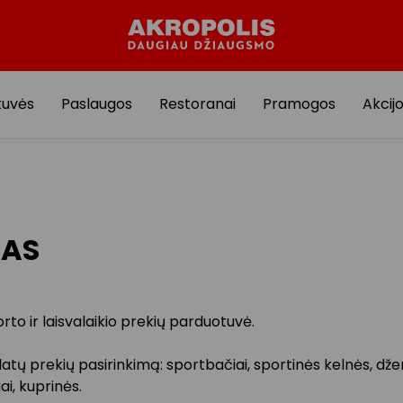
tuvės
Paslaugos
Restoranai
Pramogos
Akcij
DAS
rto ir laisvalaikio prekių parduotuvė.
atų prekių pasirinkimą: sportbačiai, sportinės kelnės, dže
ai, kuprinės.