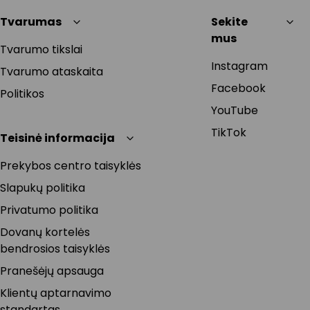
Tvarumas
Sekite
mus
Tvarumo tikslai
Instagram
Tvarumo ataskaita
Facebook
Politikos
YouTube
TikTok
Teisinė informacija
Prekybos centro taisyklės
Slapukų politika
Privatumo politika
Dovanų kortelės
bendrosios taisyklės
Pranešėjų apsauga
Klientų aptarnavimo
standartas