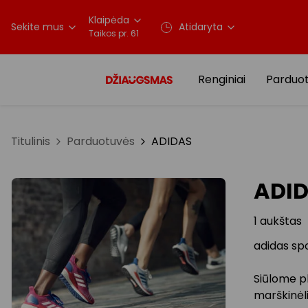
Klaipėda
Sekite mus
Atidaryta
Taikos pr. 61
Renginiai
Parduo
Titulinis
Parduotuvės
ADIDAS
ADI
1 aukštas
adidas spo
Siūlome pl
marškinėli