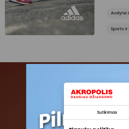
Avalynė i
Sporto ir
Pris
Pirmieji su
Sutikimas