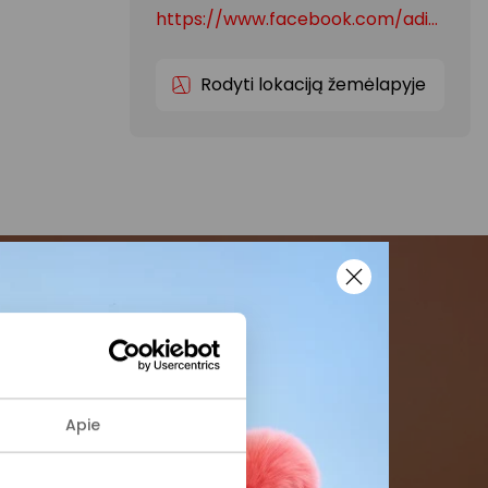
https://www.facebook.com/adidasparduotuvesLietuva/
Rodyti lokaciją žemėlapyje
menės
formaciją iš
Apie