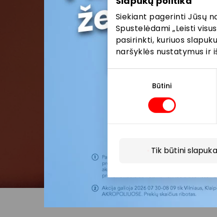
Slapukų politika
Siekiant pagerinti Jūsų n
Spustelėdami „Leisti visus
pasirinkti, kuriuos slapu
naršyklės nustatymus ir i
Sutikimo
pasirinkimas
Būtini
Tik būtini slapuka