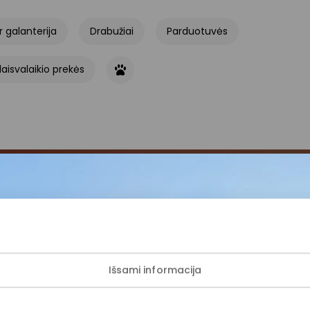
r galanterija
Drabužiai
Parduotuvės
 laisvalaikio prekės
ijunkite prie mūsų bendruo
žinokite apie geriausius pasiūlymus, renginius ir naujausią in
AKROPOLIS prekybos centro.
Išsami informacija