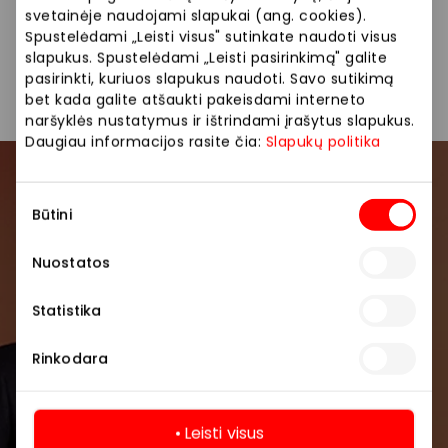
kelnės, suknelės, paltai, klasikiniai drabužiai.
svetainėje naudojami slapukai (ang. cookies).
Spustelėdami „Leisti visus" sutinkate naudoti visus
slapukus. Spustelėdami „Leisti pasirinkimą" galite
Drabužiai
Parduotuvės
pasirinkti, kuriuos slapukus naudoti. Savo sutikimą
bet kada galite atšaukti pakeisdami interneto
naršyklės nustatymus ir ištrindami įrašytus slapukus.
Daugiau informacijos rasite čia:
Slapukų politika
Prisijunkite prie mūsų
Sutikimo
Būtini
bendruomenės
pasirinkimas
Nuostatos
Pirmieji sužinokite apie geriausius pasiūlymus,
renginius ir naujausią informaciją iš AKROPOLIS
Statistika
prekybos centro.
Rinkodara
Leisti visus