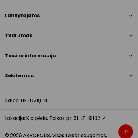
Parduotuvės
Lankytojams
Paslaugos
Restoranai ir kavinės
PC planas
Tvarumas
Pramogos
Nemokami patogumai
Draugiški gyvūnams
Tvarumo tikslai
Teisinė informacija
Kontaktai
Tvarumo ataskaita
Akcijos
Politikos
Prekybos centro taisyklės
Sekite mus
Dovanų kortelė
Slapukų politika
Karjera
Privatumo politika
Instagram
Atsiliepimai
Dovanų kortelės bendrosios taisyklės
Facebook
Kalba:
LIETUVIŲ
Pranešėjų apsauga
YouTube
Klientų aptarnavimo standartas
TikTok
Lokacija: Klaipėda, Taikos pr. 61, LT-91182
© 2026 AKROPOLIS. Visos teisės saugomos.