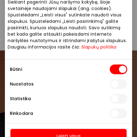
Siūlome platų prekių pasirinkimą: vaikiški batai,
Siekiant pagerinti Jūsų naršymo kokybę, šioje
sportbačiai, basutės, aulinukai, šlepetės.
svetainėje naudojami slapukai (ang. cookies).
Spustelėdami „Leisti visus" sutinkate naudoti visus
slapukus. Spustelėdami „Leisti pasirinkimą" galite
Parduotuvės
Vaikų prekės
pasirinkti, kuriuos slapukus naudoti. Savo sutikimą
bet kada galite atšaukti pakeisdami interneto
naršyklės nustatymus ir ištrindami įrašytus slapukus.
Daugiau informacijos rasite čia:
Slapukų politika
Sutikimo
Prisijunkite prie mūsų
Būtini
pasirinkimas
bendruomenės
Nuostatos
Pirmieji sužinokite apie geriausius pasiūlymus,
renginius ir naujausią informaciją iš AKROPOLIS
Statistika
prekybos centro.
Rinkodara
Leisti visus