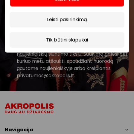
Daugiau
Prenumeruoti
Leisti pasirinkimą
Spustelėdamas „Prenumeruoti“ sutinki gauti
PPC AKROPOLIS naujienas. Dėl to AKROPOLIS
Tik būtini slapukai
GROUP, UAB Tavo el. pašto duomenis tvarkys
naujienlaiškių siuntimo tikslu. Sutikimą galėsi bet
kuriuo metu atšaukti, spaudžiant nuorodą
gautame naujienlaiškyje arba kreipiantis
privatumas@akropolis.lt.
Navigacija