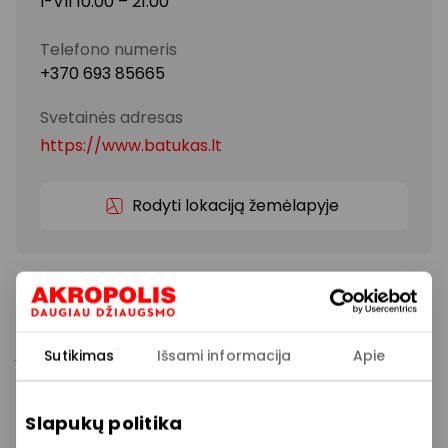
I-VII 10:00 – 21:00
Telefono numeris
+370 693 85665
Svetainės adresas
https://www.batukas.lt
Rodyti lokaciją žemėlapyje
BATUKAS – ortopedinės ir profilaktinės avalynės bei
aksesuarų parduotuvė vaikams. Ypatingas dėmesys
skiriamas tinkamai avalynei, nes ji turi tiesioginės
įtakos vaiko pėdos vystymuisi. Avalynė neturi
Sutikimas
Išsami informacija
Apie
trukdyti judėti, o turi skatinti natūralų ir sveiką
pėdučių vystymąsi.
Slapukų politika