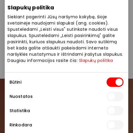
Nesvarbu, skubi ar nori jaukiai praleisti laisvą minutę
Slapukų politika
jaukioje aplinkoje, – Caif Cafe visada laukia
vertinančių kokybišką kavą.
Siekiant pagerinti Jūsų naršymo kokybę, šioje
svetainėje naudojami slapukai (ang. cookies).
Spustelėdami „Leisti visus" sutinkate naudoti visus
Siūlome platų maisto pasirinkimą: kava, pusryčiai,
slapukus. Spustelėdami „Leisti pasirinkimą" galite
bandelės, sumuštiniai, desertai.
pasirinkti, kuriuos slapukus naudoti. Savo sutikimą
bet kada galite atšaukti pakeisdami interneto
naršyklės nustatymus ir ištrindami įrašytus slapukus.
Kavinės
Restoranai ir kavinės
Daugiau informacijos rasite čia:
Slapukų politika
Sutikimo
Būtini
pasirinkimas
Prisijunkite prie mūsų
Nuostatos
bendruomenės
Statistika
Pirmieji sužinokite apie geriausius pasiūlymus,
renginius ir naujausią informaciją iš AKROPOLIS
Rinkodara
prekybos centro.