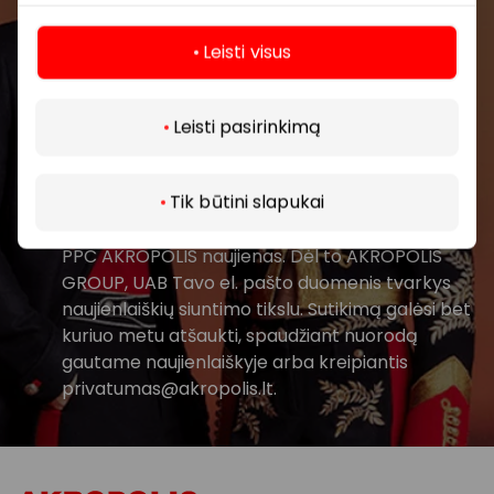
Leisti visus
Daugiau
Leisti pasirinkimą
Prenumeruoti
Tik būtini slapukai
Spustelėdamas „Prenumeruoti“ sutinki gauti
PPC AKROPOLIS naujienas. Dėl to AKROPOLIS
GROUP, UAB Tavo el. pašto duomenis tvarkys
naujienlaiškių siuntimo tikslu. Sutikimą galėsi bet
kuriuo metu atšaukti, spaudžiant nuorodą
gautame naujienlaiškyje arba kreipiantis
privatumas@akropolis.lt.