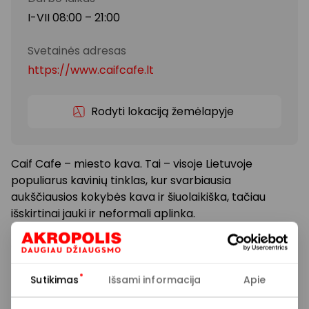
I-VII 08:00 – 21:00
Svetainės adresas
https://www.caifcafe.lt
Rodyti lokaciją žemėlapyje
Caif Cafe – miesto kava. Tai – visoje Lietuvoje
populiarus kavinių tinklas, kur svarbiausia
aukščiausios kokybės kava ir šiuolaikiška, tačiau
išskirtinai jauki ir neformali aplinka.
Čia visada rasi platų asortimentą šviežios kavos –
tiek pamėgto skonio, tiek naujų derinių, kuriuos
paruoš profesionalūs Caif Cafe baristos.
Sutikimas
Išsami informacija
Apie