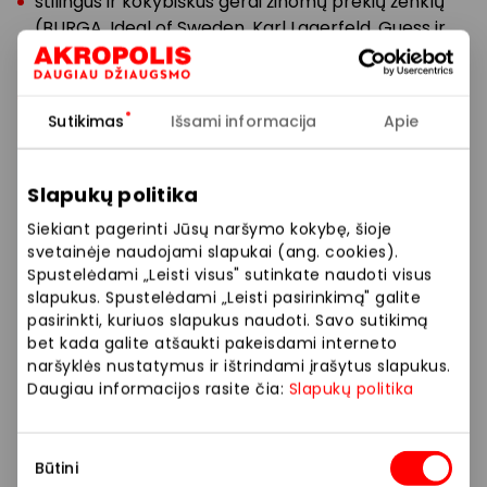
stilingus ir kokybiškus gerai žinomų prekių ženklų
(BURGA, Ideal of Sweden, Karl Lagerfeld, Guess ir
kt.) telefonų ir planšečių dėklus;
platų apsauginių stiklų pasirinkimą įvairiems
Sutikimas
Išsami informacija
Apie
telefonų modeliams, jų kameroms ir planšetėms;
įvairių tipų kroviklius, laidus, laikiklius ir išorines
baterijas;
Slapukų politika
Siekiant pagerinti Jūsų naršymo kokybę, šioje
garso įrenginius – kolonėles, ausines ir jų dėklus;
svetainėje naudojami slapukai (ang. cookies).
Spustelėdami „Leisti visus" sutinkate naudoti visus
išmaniųjų laikrodžių aksesuarus, „AirTag“ dėklus,
slapukus. Spustelėdami „Leisti pasirinkimą" galite
trikojus ir kt.
pasirinkti, kuriuos slapukus naudoti. Savo sutikimą
bet kada galite atšaukti pakeisdami interneto
naršyklės nustatymus ir ištrindami įrašytus slapukus.
Apsiperkant fizinėje parduotuvėje, klientų patogumui
Daugiau informacijos rasite čia:
Slapukų politika
NEMOKAMAI teikiama apsauginių ekrano stiklų
klijavimo paslauga.
Sutikimo
Būtini
pasirinkimas