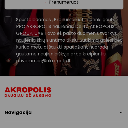
Prenumeruoti
Spustelėdamas „Prenumeruoti“ sutinki gauti
PPC AKROPOLIS naujienas. Dėl to AKROPOLIS
GROUP, UAB Tavo el. pašto duomenis tvarkys
naujienlaiškių siuntimo tikslu. Sutikimą galėsi bet
kuriuo metu atšaukti, spaudžiant nuorodą
gautame naujienlaiškyje arba kreipiantis
privatumas@akropolis.lt.
Navigacija
Parduotuvės