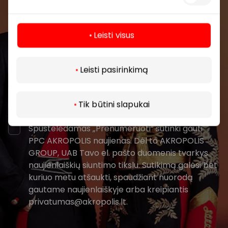
renginius ir naujausią informaciją iš AKROPOLIS
prekybos centro.
Leisti visus
Daugiau
Leisti pasirinkimą
Prenumeruoti
Tik būtini slapukai
Spustelėdamas „Prenumeruoti“ sutinki gauti
PPC AKROPOLIS naujienas. Dėl to AKROPOLIS
GROUP, UAB Tavo el. pašto duomenis tvarkys
naujienlaiškių siuntimo tikslu. Sutikimą galėsi bet
kuriuo metu atšaukti, spaudžiant nuorodą
gautame naujienlaiškyje arba kreipiantis
privatumas@akropolis.lt.