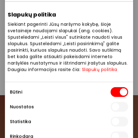
miegui. Taip pat būtent šioje parduotuvėje galite
išbandyti naujieną – dirbtinio intelekto simuliatorių,
Slapukų politika
kuris padės lengviau ir greičiau išsirinkti čiužinį pagal
Jūsų poreikius ir miego įpročius. Tai modernus
Siekiant pagerinti Jūsų naršymo kokybę, šioje
sprendimas patogiam ir tiksliam pasirinkimui!
svetainėje naudojami slapukai (ang. cookies).
Spustelėdami „Leisti visus" sutinkate naudoti visus
slapukus. Spustelėdami „Leisti pasirinkimą" galite
Siūlome platų prekių pasirinkimą: čiužiniai, pagalvės,
pasirinkti, kuriuos slapukus naudoti. Savo sutikimą
antklodės, patalynė, namų tekstilė.
bet kada galite atšaukti pakeisdami interneto
naršyklės nustatymus ir ištrindami įrašytus slapukus.
Daugiau informacijos rasite čia:
Slapukų politika
Parduotuvės
Prekės namams ir elektronika
Sutikimo
Būtini
pasirinkimas
Nuostatos
Prisijunkite prie mūsų
bendruomenės
Statistika
Pirmieji sužinokite apie geriausius pasiūlymus,
Rinkodara