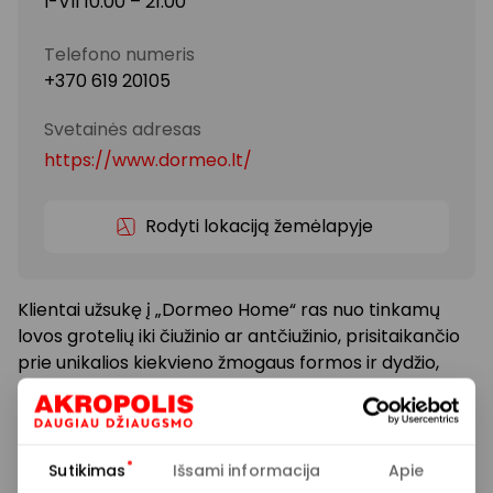
I-VII 10:00 – 21:00
Telefono numeris
+370 619 20105
Svetainės adresas
https://www.dormeo.lt/
Rodyti lokaciją žemėlapyje
Klientai užsukę į „Dormeo Home“ ras nuo tinkamų
lovos grotelių iki čiužinio ar antčiužinio, prisitaikančio
prie unikalios kiekvieno žmogaus formos ir dydžio,
nuo pagalvės galvai pailsinti po įtemptos dienos iki
gražios patalynės, paverčiančios miegamąjį stilingu
prieglobsčiu, atitinkančiu kiekvieno skonį. „Dormeo®“
yra išbaigtas ir visapusis sprendimas geram jūsų
Sutikimas
Išsami informacija
Apie