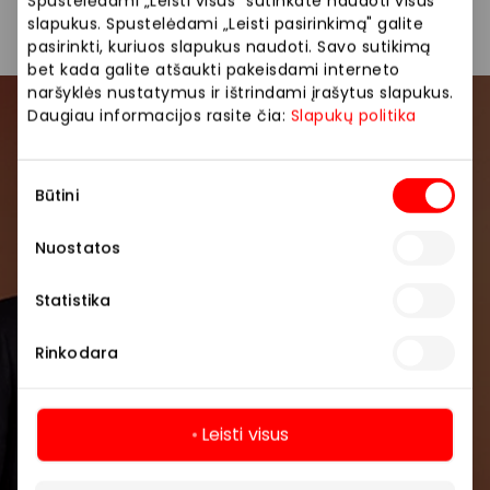
Spustelėdami „Leisti visus" sutinkate naudoti visus
slapukus. Spustelėdami „Leisti pasirinkimą" galite
pasirinkti, kuriuos slapukus naudoti. Savo sutikimą
bet kada galite atšaukti pakeisdami interneto
naršyklės nustatymus ir ištrindami įrašytus slapukus.
Daugiau informacijos rasite čia:
Slapukų politika
Prisijunkite prie mūsų
bendruomenės
Sutikimo
Būtini
pasirinkimas
Pirmieji sužinokite apie geriausius pasiūlymus,
renginius ir naujausią informaciją iš AKROPOLIS
Nuostatos
prekybos centro.
Statistika
Rinkodara
Leisti visus
Prenumeruoti
Daugiau