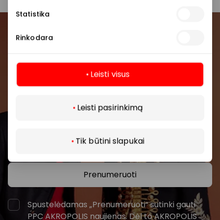
Statistika
Prisijunkite prie mūsų
Rinkodara
bendruomenės
Leisti visus
Pirmieji sužinokite apie geriausius pasiūlymus,
renginius ir naujausią informaciją iš AKROPOLIS
Daugiau
prekybos centro.
Leisti pasirinkimą
Tik būtini slapukai
Prenumeruoti
Spustelėdamas „Prenumeruoti“ sutinki gauti
PPC AKROPOLIS naujienas. Dėl to AKROPOLIS