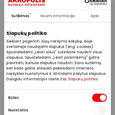
įvairiausių spalvų ir modelių prekių, kurios atitiks net
išrankiausią skonį.
Sutikimas
Išsami informacija
Apie
Žaismingos margaspalvės pižamos, laisvalaikio
drabužiai, jaukūs namų rūbai, dailūs maudymosi
Slapukų politika
kostiumėliai, elegantiškas apatinis trikotažas
Siekiant pagerinti Jūsų naršymo kokybę, šioje
pradžiugins kiekvieną dailiosios lyties atstovę.
svetainėje naudojami slapukai (ang. cookies).
Spustelėdami „Leisti visus" sutinkate naudoti visus
Siūlome platų prekių pasirinkimą: apatinis trikotažas,
slapukus. Spustelėdami „Leisti pasirinkimą" galite
liemenėlės, kelnaitės, pižamos, chalatai, namų
pasirinkti, kuriuos slapukus naudoti. Savo sutikimą
apranga.
bet kada galite atšaukti pakeisdami interneto
naršyklės nustatymus ir ištrindami įrašytus slapukus.
Daugiau informacijos rasite čia:
Slapukų politika
„Etam Lingerie“ – tai prancūziškas rafinuotumas,
elegancija ir kokybė.
Sutikimo
Būtini
pasirinkimas
Drabužiai
Parduotuvės
Nuostatos