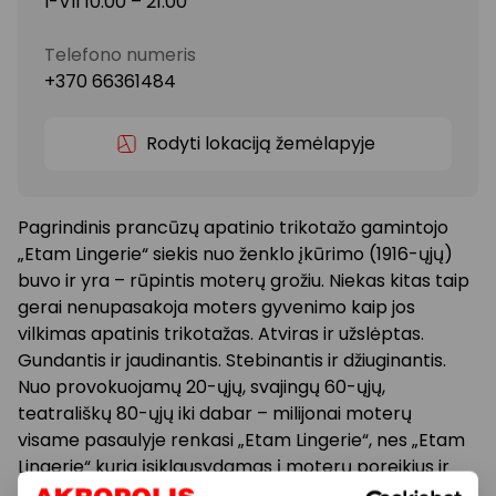
I-VII 10:00 – 21:00
Telefono numeris
+370 66361484
Rodyti lokaciją žemėlapyje
Pagrindinis prancūzų apatinio trikotažo gamintojo
„Etam Lingerie“ siekis nuo ženklo įkūrimo (1916-ųjų)
buvo ir yra – rūpintis moterų grožiu. Niekas kitas taip
gerai nenupasakoja moters gyvenimo kaip jos
vilkimas apatinis trikotažas. Atviras ir užslėptas.
Gundantis ir jaudinantis. Stebinantis ir džiuginantis.
Nuo provokuojamų 20-ųjų, svajingų 60-ųjų,
teatrališkų 80-ųjų iki dabar – milijonai moterų
visame pasaulyje renkasi „Etam Lingerie“, nes „Etam
Lingerie“ kuria įsiklausydamas į moterų poreikius ir
norus. Kiekvienoje šio ženklo kolekcijoje gausu