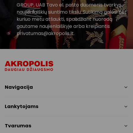
GROUP, UAB Tavo el. pašto duomenis tvarkys
naujienlaiškių siuntimo tikslu. Sutikimą galėsi bet
kuriuo metu atšaukti, spaudžiant nuorodą
gautame naujienlaiškyje arba kreipiantis
privatumas@akropolis.lt.
Navigacija
Parduotuvės
Lankytojams
Paslaugos
Restoranai ir kavinės
PC planas
Tvarumas
Pramogos
Nemokami patogumai