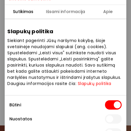
išvirta arbata, vaisių sirupai, sultys, pieno, kakavos
milteliai bei pridedami specialūs priedai, pavyzdžiui –
Sutikimas
Išsami informacija
Apie
tapiokos perlai, želė gabaliukai, baziliko sėklos
(beveik visi Formosa gėrimai yra draugiški veganams
ir netoleruojantiems laktozės). Be arbatų čia galėsite
Slapukų politika
paragauti ir puikių šerbetinių kokteilių. Delikatesų
Siekiant pagerinti Jūsų naršymo kokybę, šioje
menės meniu asortimentas platus – arti 100 skirtingų
svetainėje naudojami slapukai (ang. cookies).
gėrimų ir desertų, kurie atnaujinami kiekvieną
Spustelėdami „Leisti visus" sutinkate naudoti visus
sezoną, tačiau draugiški pardavėjai visada maloniai
slapukus. Spustelėdami „Leisti pasirinkimą" galite
padės išsirinkti ir atrasti mėgstamiausią.
pasirinkti, kuriuos slapukus naudoti. Savo sutikimą
bet kada galite atšaukti pakeisdami interneto
Siūlome platų maisto pasirinkimą: bubble tea, pieno
naršyklės nustatymus ir ištrindami įrašytus slapukus.
Daugiau informacijos rasite čia:
Slapukų politika
arbata, vaisių arbata, tapiokos perlai.
Sutikimo
Kavinės
Restoranai ir kavinės
Būtini
pasirinkimas
Nuostatos