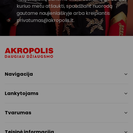
kuriuo metu atšaukti, spaudžiant nuorodą
gautame naujienlaiškyje arba kreipiantis
privatumas@akropolis.lt.
Navigacija
Parduotuvės
Lankytojams
Paslaugos
Restoranai ir kavinės
PC planas
Tvarumas
Pramogos
Nemokami patogumai
Draugiški gyvūnams
Tvarumo tikslai
Teisinė informacija