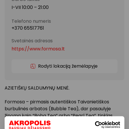
I-VII 10:00 – 21:00
Telefono numeris
+370 65517761
Svetainės adresas
https://www.formosa.lt
Rodyti lokaciją žemėlapyje
AZIETIŠKŲ SALDUMYNŲ MENĖ.
Formosa – pirmasis autentiškos Taivanietiškos
burbulinės arbatos (Bubble Tea), dar pasaulyje
žinoma kaip “Boba Tea” arba “Pearl Tea”, tinklas
Lietuvoje. Šios arbatos paruošimui naudojama šviežiai