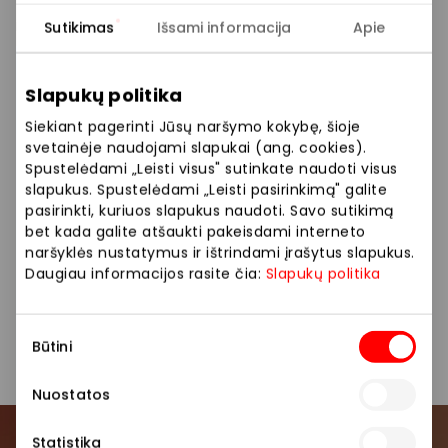
nepriekaištingo skonio patiekalais ir autentišku
interjeru, primenančiu XIX a. Londono stoties
Sutikimas
Išsami informacija
Apie
architektūrą, kas puikiai atspindėjo mūsų koncepciją.
Restorano idėja – patrauklus tiek šeimoms, tiek
Slapukų politika
šiuolaikiniam jaunimui. Dėl jaukios, stilingos aplinkos ir
prieinamų kainų restoranas tapo viena
Siekiant pagerinti Jūsų naršymo kokybę, šioje
populiariausių vietų.
svetainėje naudojami slapukai (ang. cookies).
Spustelėdami „Leisti visus" sutinkate naudoti visus
slapukus. Spustelėdami „Leisti pasirinkimą" galite
Siūlome platų maisto pasirinkimą: grilio patiekalai,
pasirinkti, kuriuos slapukus naudoti. Savo sutikimą
kepsniai, šonkauliukai, burgeriai, salotos, padažai.
bet kada galite atšaukti pakeisdami interneto
naršyklės nustatymus ir ištrindami įrašytus slapukus.
Čia galite pagirdyti savo augintinį!
Daugiau informacijos rasite čia:
Slapukų politika
Restoranai
Restoranai ir kavinės
Sutikimo
Būtini
pasirinkimas
Nuostatos
Statistika