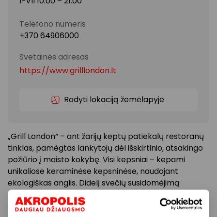
I-VII 10:00 – 21:00
Telefono numeris
+370 64906000
Svetainės adresas
https://www.grilllondon.lt
Rodyti lokaciją žemėlapyje
„Grill London“ – ant žarijų keptų patiekalų restoranų
tinklas, pamėgtas lankytojų dėl išskirtinio, atsakingo
požiūrio į maisto kokybę. Visi kepsniai – kepami
unikaliose keraminėse kepsninėse, naudojant
ekologiškas anglis. Didelį svečių susidomėjimą
paskatino pirmasis restoranas, nudžiuginęs
kauniečius išskirtine meniu koncepcija,