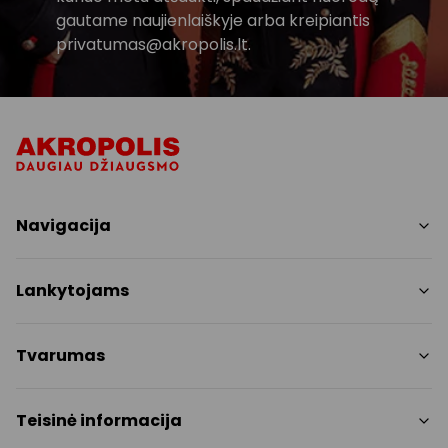
gautame naujienlaiškyje arba kreipiantis
privatumas@akropolis.lt.
Navigacija
Parduotuvės
Lankytojams
Paslaugos
Restoranai ir kavinės
PC planas
Tvarumas
Pramogos
Nemokami patogumai
Draugiški gyvūnams
Tvarumo tikslai
Teisinė informacija
Kontaktai
Tvarumo ataskaita