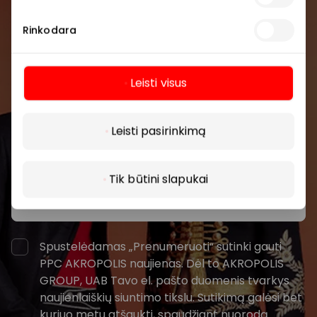
Prisijunkite prie mūsų
bendruomenės
Rinkodara
Pirmieji sužinokite apie geriausius pasiūlymus,
renginius ir naujausią informaciją iš AKROPOLIS
Leisti visus
prekybos centro.
Daugiau
Leisti pasirinkimą
Tik būtini slapukai
Prenumeruoti
Spustelėdamas „Prenumeruoti“ sutinki gauti
PPC AKROPOLIS naujienas. Dėl to AKROPOLIS
GROUP, UAB Tavo el. pašto duomenis tvarkys
naujienlaiškių siuntimo tikslu. Sutikimą galėsi bet
kuriuo metu atšaukti, spaudžiant nuorodą