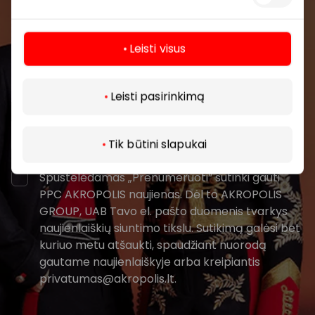
renginius ir naujausią informaciją iš AKROPOLIS
prekybos centro.
Leisti visus
Daugiau
Leisti pasirinkimą
Prenumeruoti
Tik būtini slapukai
Spustelėdamas „Prenumeruoti“ sutinki gauti
PPC AKROPOLIS naujienas. Dėl to AKROPOLIS
GROUP, UAB Tavo el. pašto duomenis tvarkys
naujienlaiškių siuntimo tikslu. Sutikimą galėsi bet
kuriuo metu atšaukti, spaudžiant nuorodą
gautame naujienlaiškyje arba kreipiantis
privatumas@akropolis.lt.