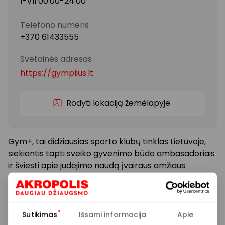
I-VII 00:00-24:00
Telefono numeris
+370 61433555
Svetainės adresas
https://gymplius.lt
Rodyti lokaciją žemėlapyje
Gym+, tai didžiausias sporto klubų tinklas Lietuvoje,
siekiantis tapti sveiko gyvenimo būdo ambasadoriais
ir šviesti apie judėjimo naudą įvairaus amžiaus
žmones.
Kurdami patogias, inovatyvias sporto erdves, kurios
išlieka atviros 24/7, Gym+ prisideda prie klientų
Sutikimas
Išsami informacija
Apie