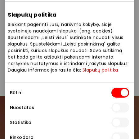
ilgalaikių sporto tikslų siekimo.
Slapukų politika
Gym+, tai Pagarba, Ambicija, Efektyvumas ir
Atvirumas.
Siekiant pagerinti Jūsų naršymo kokybę, šioje
svetainėje naudojami slapukai (ang. cookies).
Siūlome platų paslaugų pasirinkimą: sporto klubas,
Spustelėdami „Leisti visus" sutinkate naudoti visus
slapukus. Spustelėdami „Leisti pasirinkimą" galite
treniruokliai, grupinės treniruotės, narystės,
pasirinkti, kuriuos slapukus naudoti. Savo sutikimą
asmeninės treniruotės.
bet kada galite atšaukti pakeisdami interneto
naršyklės nustatymus ir ištrindami įrašytus slapukus.
Daugiau informacijos rasite čia:
Slapukų politika
Paslaugos
Sporto klubas
Sutikimo
Būtini
pasirinkimas
Nuostatos
Prisijunkite prie mūsų
bendruomenės
Statistika
Pirmieji sužinokite apie geriausius pasiūlymus,
Rinkodara