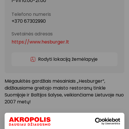
I-VII 10:00-21:00
Telefono numeris
+370 67302990
Svetainės adresas
https://www.hesburger.lt
Rodyti lokaciją žemėlapyje
Mėgaukitės gardžiais mėsainiais „Hesburger“,
didžiausiame greitojo maisto restoranų tinkle
Suomijoje ir Baltijos šalyse, veikiančiame Lietuvoje nuo
2007 metų!
Skanūs mėsainiai ir tortilijos, užkandžiai, salotos ir
daug kitų patiekalų, kuriais garsėjame!