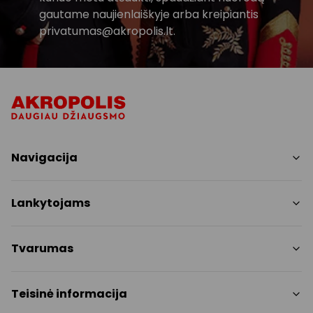
gautame naujienlaiškyje arba kreipiantis
privatumas@akropolis.lt.
Navigacija
Parduotuvės
Lankytojams
Paslaugos
Restoranai ir kavinės
PC planas
Tvarumas
Pramogos
Nemokami patogumai
Draugiški gyvūnams
Tvarumo tikslai
Teisinė informacija
Kontaktai
Tvarumo ataskaita