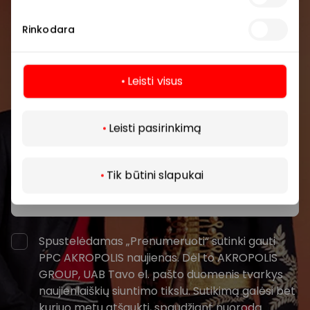
Prisijunkite prie mūsų
bendruomenės
Rinkodara
Pirmieji sužinokite apie geriausius pasiūlymus,
renginius ir naujausią informaciją iš AKROPOLIS
Leisti visus
prekybos centro.
Daugiau
Leisti pasirinkimą
Tik būtini slapukai
Prenumeruoti
Spustelėdamas „Prenumeruoti“ sutinki gauti
PPC AKROPOLIS naujienas. Dėl to AKROPOLIS
GROUP, UAB Tavo el. pašto duomenis tvarkys
naujienlaiškių siuntimo tikslu. Sutikimą galėsi bet
kuriuo metu atšaukti, spaudžiant nuorodą