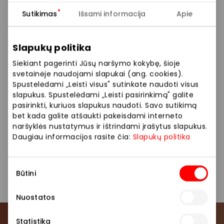
Plačiame „Hesburger“ meniu kiekvienas atras ką
Sutikimas
Išsami informacija
Apie
paskanauti! Galbūt norite pasistiprinti sočiais
pusryčiais arba susitikti su draugais skaniai papietauti
Slapukų politika
– mėgaukitės mūsų aromatingos kavos puodeliu
arba užsisakykite patiekalų išsinešti. Nepamirškite
Siekiant pagerinti Jūsų naršymo kokybę, šioje
peržiūrėti specialių pasiūlymų „Hesburger“
svetainėje naudojami slapukai (ang. cookies).
programėlėje.
Spustelėdami „Leisti visus" sutinkate naudoti visus
slapukus. Spustelėdami „Leisti pasirinkimą" galite
pasirinkti, kuriuos slapukus naudoti. Savo sutikimą
Iki pasimatymo „Hesburger“!
bet kada galite atšaukti pakeisdami interneto
naršyklės nustatymus ir ištrindami įrašytus slapukus.
Dirbame kasdien 10:00-22:00 val.
Daugiau informacijos rasite čia:
Slapukų politika
Restoranai
Restoranai ir kavinės
Sutikimo
Būtini
pasirinkimas
Nuostatos
Statistika