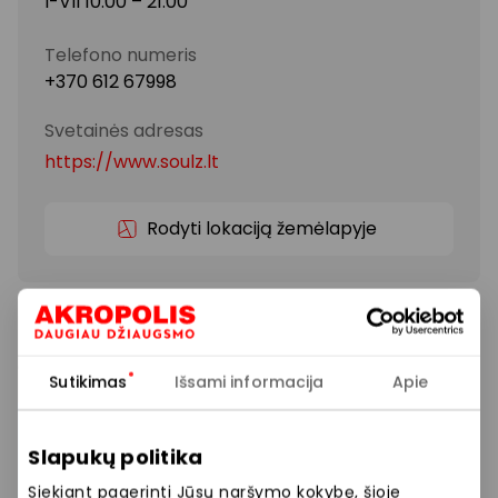
I-VII 10:00 – 21:00
Telefono numeris
+370 612 67998
Svetainės adresas
https://www.soulz.lt
Rodyti lokaciją žemėlapyje
HUGO kolekcijos sukurtos moterims ir vyrams, kurie
turi savo požiūrį į stilių. HUGO asortimente rasite
dalykinio bei kasdienio stiliaus drabužių ir aksesuarų
Sutikimas
Išsami informacija
Apie
pagal paskutines mados tendencijas.
Siūlome platų prekių pasirinkimą: vyriški kostiumai,
Slapukų politika
marškiniai, švarkai, kelnės, paltai, prabangūs
Siekiant pagerinti Jūsų naršymo kokybę, šioje