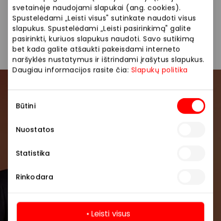
drabužiai.
svetainėje naudojami slapukai (ang. cookies).
Spustelėdami „Leisti visus" sutinkate naudoti visus
slapukus. Spustelėdami „Leisti pasirinkimą" galite
Drabužiai
Parduotuvės
pasirinkti, kuriuos slapukus naudoti. Savo sutikimą
bet kada galite atšaukti pakeisdami interneto
naršyklės nustatymus ir ištrindami įrašytus slapukus.
Daugiau informacijos rasite čia:
Slapukų politika
Prisijunkite prie mūsų
Sutikimo
Būtini
bendruomenės
pasirinkimas
Nuostatos
Pirmieji sužinokite apie geriausius pasiūlymus,
renginius ir naujausią informaciją iš AKROPOLIS
Statistika
prekybos centro.
Rinkodara
Leisti visus