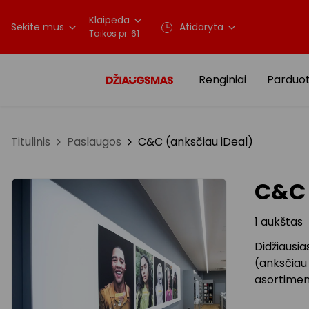
Klaipėda
Sekite mus
Atidaryta
Taikos pr. 61
Renginiai
Parduo
Titulinis
Paslaugos
C&C (anksčiau iDeal)
C&C 
1 aukštas
Didžiausia
(anksčiau 
asortiment