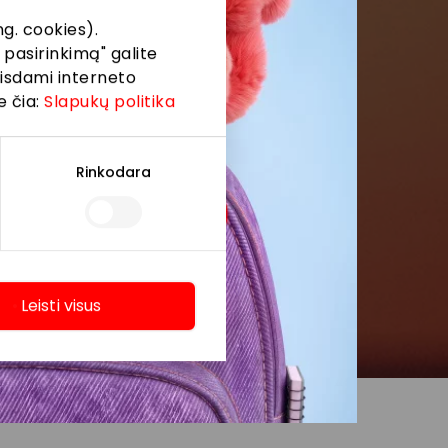
g. cookies).
 pasirinkimą" galite
eisdami interneto
e čia:
Slapukų politika
Rinkodara
Leisti visus