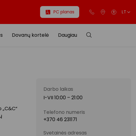
PC planas
LT
os
Dovanų kortelė
Daugiau
Darbo laikas
I-VII 10:00 – 21:00
to „C&C“
Telefono numeris
ų
+370 46 231171
Svetainės adresas