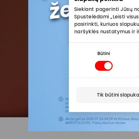
Siekiant pagerinti Jūsų n
Spustelėdami „Leisti visus
pasirinkti, kuriuos slapu
naršyklės nustatymus ir i
Sutikimo
pasirinkimas
Būtini
Tik būtini slapuka