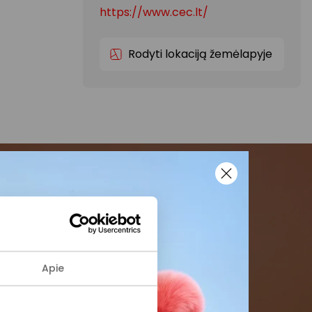
https://www.cec.lt/
Rodyti lokaciją žemėlapyje
menės
formaciją iš
Apie