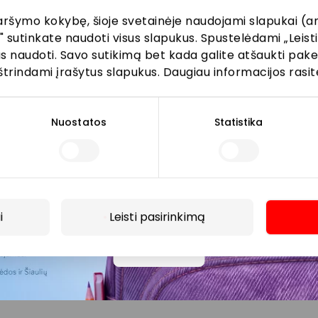
aršymo kokybę, šioje svetainėje naudojami slapukai (an
" sutinkate naudoti visus slapukus. Spustelėdami „Leisti
kus naudoti. Savo sutikimą bet kada galite atšaukti pak
Prenumeruoti
štrindami įrašytus slapukus. Daugiau informacijos rasit
Spustelėdamas „Prenumeruoti“ sutinki gauti PPC
AKROPOLIS naujienas. Dėl to AKROPOLIS GROUP,
Nuostatos
Statistika
UAB Tavo el. pašto duomenis tvarkys naujienlaiškių
siuntimo tikslu. Sutikimą galėsi bet kuriuo metu
atšaukti, spaudžiant nuorodą gautame
naujienlaiškyje arba kreipiantis
privatumas@akropolis.lt.
i
Leisti pasirinkimą
Daugiau