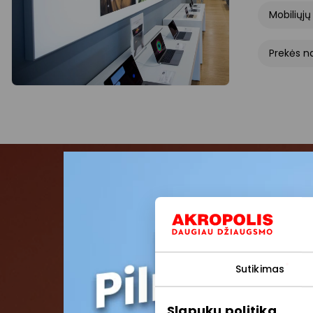
Mobiliųjų
Prekės n
Pris
Pirmieji su
Sutikimas
Slapukų politika