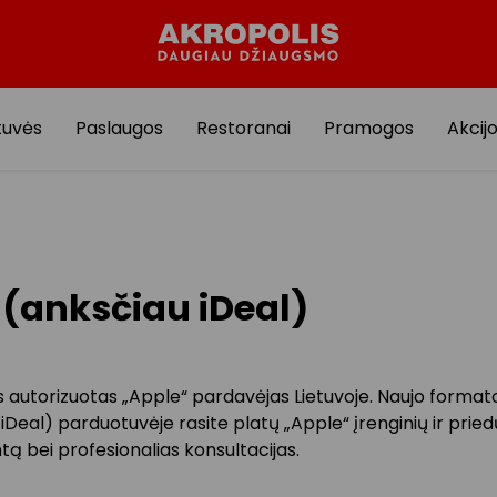
tuvės
Paslaugos
Restoranai
Pramogos
Akcij
(anksčiau iDeal)
s autorizuotas „Apple“ pardavėjas Lietuvoje. Naujo forma
iDeal) parduotuvėje rasite platų „Apple“ įrenginių ir pried
ą bei profesionalias konsultacijas.