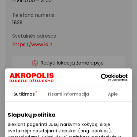
I-VII 10:00 – 21:00
Telefono numeris
1828
Svetainės adresas
https://www.ld.lt
Rodyti lokaciją žemėlapyje
Draudimo paslaugos
Sutikimas
Išsami informacija
Apie
Siūlome platų paslaugų pasirinkimą: turto,
KASKO/TPVCA, sveikatos, kelionių draudimas,
Slapukų politika
konsultacijos.
Siekiant pagerinti Jūsų naršymo kokybę, šioje
svetainėje naudojami slapukai (ang. cookies).
Finansinės ir draudimo paslaugos
Paslaugos