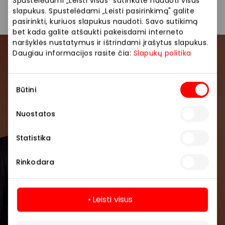
Spustelėdami „Leisti visus" sutinkate naudoti visus
slapukus. Spustelėdami „Leisti pasirinkimą" galite
pasirinkti, kuriuos slapukus naudoti. Savo sutikimą
bet kada galite atšaukti pakeisdami interneto
naršyklės nustatymus ir ištrindami įrašytus slapukus.
Daugiau informacijos rasite čia:
Slapukų politika
Prisijunkite prie mūsų
bendruomenės
Sutikimo
Būtini
pasirinkimas
Pirmieji sužinokite apie geriausius pasiūlymus,
renginius ir naujausią informaciją iš AKROPOLIS
Nuostatos
prekybos centro.
Statistika
Rinkodara
Leisti visus
Prenumeruoti
Daugiau