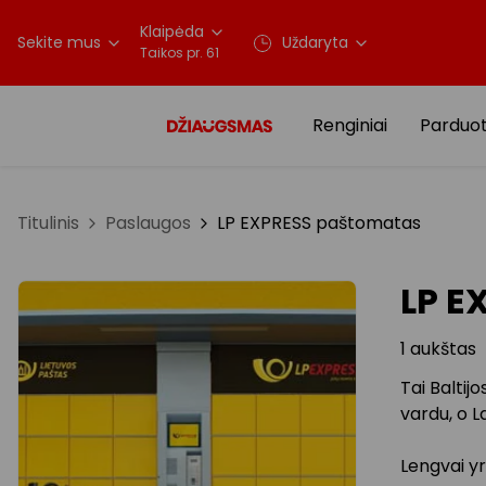
Klaipėda
Sekite mus
Uždaryta
Taikos pr. 61
Renginiai
Parduo
Titulinis
Paslaugos
LP EXPRESS paštomatas
LP E
1 aukštas
Tai Baltij
vardu, o La
Lengvai yr