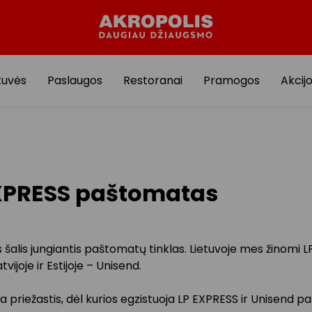
tuvės
Paslaugos
Restoranai
Pramogos
Akcij
XPRESS paštomatas
os šalis jungiantis paštomatų tinklas. Lietuvoje mes žinomi 
tvijoje ir Estijoje – Unisend.
a priežastis, dėl kurios egzistuoja LP EXPRESS ir Unisend p