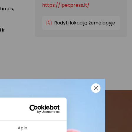
https://lpexpress.lt/
ntimas,
Rodyti lokaciją žemėlapyje
 ir
menės
Apie