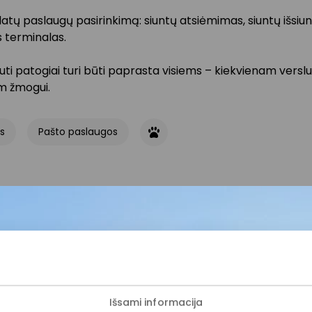
atų paslaugų pasirinkimą: siuntų atsiėmimas, siuntų išsiu
s terminalas.
gauti patogiai turi būti paprasta visiems – kiekvienam verslui
m žmogui.
s
Pašto paslaugos
ijunkite prie mūsų bendruo
Išsami informacija