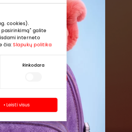
formaciją iš
g. cookies).
 pasirinkimą" galite
eisdami interneto
e čia:
Slapukų politika
Rinkodara
Leisti visus