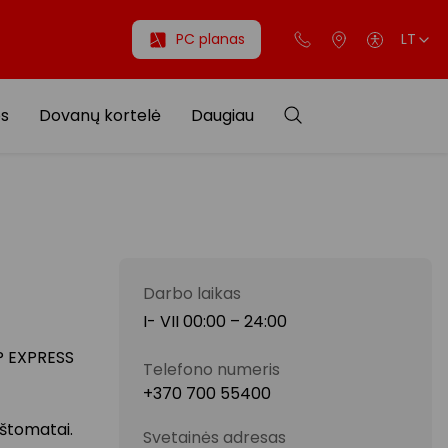
PC planas
LT
os
Dovanų kortelė
Daugiau
Darbo laikas
I- VII 00:00 – 24:00
LP EXPRESS
Telefono numeris
+370 700 55400
aštomatai.
Svetainės adresas