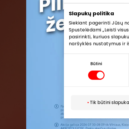
Pirmieji su
Slapukų politika
Siekiant pagerinti Jūsų n
Spustelėdami „Leisti visus
pasirinkti, kuriuos slapu
naršyklės nustatymus ir i
Sutikimo
pasirinkimas
Būtini
Tik būtini slapuka