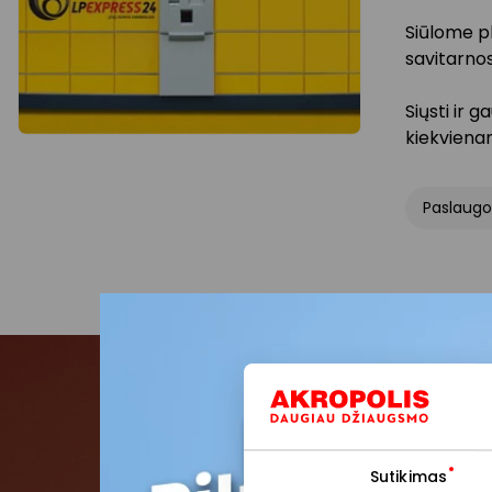
Siūlome pl
savitarno
Siųsti ir 
kiekviena
Paslaugo
Pris
Sutikimas