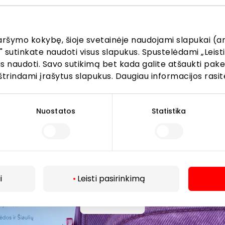
žinokite apie geriausius pasiūlymus, renginius ir naujausią in
AKROPOLIS prekybos centro.
aršymo kokybę, šioje svetainėje naudojami slapukai (an
" sutinkate naudoti visus slapukus. Spustelėdami „Leisti
kus naudoti. Savo sutikimą bet kada galite atšaukti pak
štrindami įrašytus slapukus. Daugiau informacijos rasit
Prenumeruoti
Nuostatos
Statistika
Spustelėdamas „Prenumeruoti“ sutinki gauti PPC
AKROPOLIS naujienas. Dėl to AKROPOLIS GROUP,
UAB Tavo el. pašto duomenis tvarkys naujienlaiškių
siuntimo tikslu. Sutikimą galėsi bet kuriuo metu
atšaukti, spaudžiant nuorodą gautame
i
Leisti pasirinkimą
naujienlaiškyje arba kreipiantis
privatumas@akropolis.lt.
Daugiau