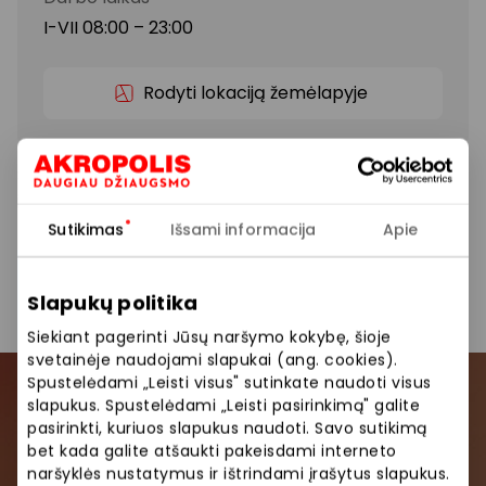
I-VII 08:00 – 23:00
Rodyti lokaciją žemėlapyje
Siūlome platų paslaugų pasirinkimą: grynųjų
išėmimas, savitarnos operacijos, sąskaitos likučiai.
Sutikimas
Išsami informacija
Apie
Bankomatai
Paslaugos
Slapukų politika
Siekiant pagerinti Jūsų naršymo kokybę, šioje
svetainėje naudojami slapukai (ang. cookies).
Spustelėdami „Leisti visus" sutinkate naudoti visus
slapukus. Spustelėdami „Leisti pasirinkimą" galite
Prisijunkite prie mūsų
pasirinkti, kuriuos slapukus naudoti. Savo sutikimą
bendruomenės
bet kada galite atšaukti pakeisdami interneto
naršyklės nustatymus ir ištrindami įrašytus slapukus.