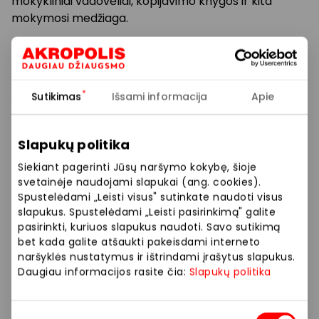
mokykliniai vadovėliai, kopijavimo knygos ir kita
mokymosi medžiaga.
Knygas leidžia didžiosios leidyklos. Galite užsisakyti ir
gauti beveik bet kurią knygą. Taigi, jei nieko
nerandate kitose parduotuvėse, užsisakykite iš
Sutikimas
Išsami informacija
Apie
"Mnogoknig". Vidutinis pristatymo laikas – mažiau nei
savaitė.
Slapukų politika
Parduotuvėje yra viena didžiausių stalo žaidimų
Siekiant pagerinti Jūsų naršymo kokybę, šioje
kolekcijų bet kokiai kompanijai ir bet kokiai progai –
svetainėje naudojami slapukai (ang. cookies).
nuo populiarių ir mėgstamų žaidimų iki retų, skirtų
Spustelėdami „Leisti visus" sutinkate naudoti visus
tiems, kurie mėgsta kažką ypatingo. Taip pat yra
slapukus. Spustelėdami „Leisti pasirinkimą" galite
kalbančių žaislų ir mokomųjų rinkinių, skirtų 0-16
pasirinkti, kuriuos slapukus naudoti. Savo sutikimą
metų vaikams.
bet kada galite atšaukti pakeisdami interneto
naršyklės nustatymus ir ištrindami įrašytus slapukus.
Daugiau informacijos rasite čia:
Slapukų politika
Taip pat turime aksesuarų moksleiviams ir
studentams, darbui ir kūrybai, namams ir biurui.
Sutikimo