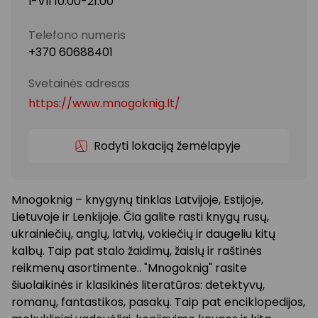
I-VII 10:00-21:00
Telefono numeris
+370 60688401
Svetainės adresas
https://www.mnogoknig.lt/
Rodyti lokaciją žemėlapyje
Mnogoknig – knygynų tinklas Latvijoje, Estijoje,
Lietuvoje ir Lenkijoje. Čia galite rasti knygų rusų,
ukrainiečių, anglų, latvių, vokiečių ir daugeliu kitų
kalbų. Taip pat stalo žaidimų, žaislų ir raštinės
reikmenų asortimente.. "Mnogoknig" rasite
šiuolaikinės ir klasikinės literatūros: detektyvų,
romanų, fantastikos, pasakų. Taip pat enciklopedijos,