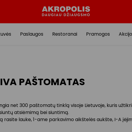
tuvės
Paslaugos
Restoranai
Pramogos
Akcij
IVA PAŠTOMATAS
gia net 300 paštomatų tinklą visoje Lietuvoje, kuris užtikr
siuntų atsiėmimą bei siuntimą.
rasite lauke, 1-ame parkavimo aikštelės aukšte, I-A įėji