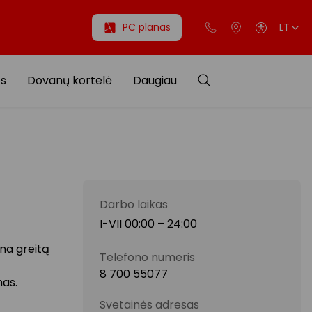
PC planas
LT
os
Dovanų kortelė
Daugiau
Darbo laikas
I-VII 00:00 – 24:00
ina greitą
Telefono numeris
8 700 55077
mas.
Svetainės adresas