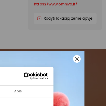
https://www.omniva.lt/
Rodyti lokaciją žemėlapyje
menės
formaciją iš
Apie