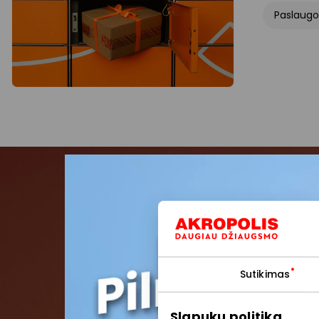
Paslaugo
Pris
Pirmieji su
Sutikimas
Slapukų politika