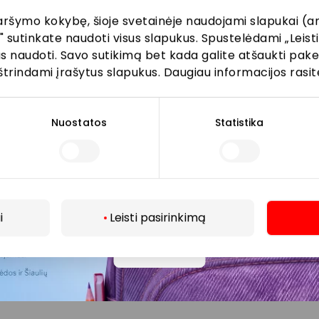
aršymo kokybę, šioje svetainėje naudojami slapukai (an
" sutinkate naudoti visus slapukus. Spustelėdami „Leisti
kus naudoti. Savo sutikimą bet kada galite atšaukti pak
Prenumeruoti
štrindami įrašytus slapukus. Daugiau informacijos rasit
Spustelėdamas „Prenumeruoti“ sutinki gauti PPC
AKROPOLIS naujienas. Dėl to AKROPOLIS GROUP,
Nuostatos
Statistika
UAB Tavo el. pašto duomenis tvarkys naujienlaiškių
siuntimo tikslu. Sutikimą galėsi bet kuriuo metu
atšaukti, spaudžiant nuorodą gautame
naujienlaiškyje arba kreipiantis
privatumas@akropolis.lt.
i
Leisti pasirinkimą
Daugiau