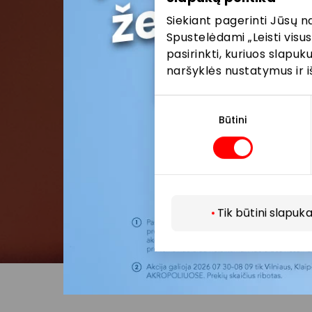
Siekiant pagerinti Jūsų n
Spustelėdami „Leisti visus
pasirinkti, kuriuos slapu
naršyklės nustatymus ir i
Sutikimo
pasirinkimas
Būtini
Tik būtini slapuka