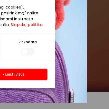
g. cookies).
 pasirinkimą" galite
eisdami interneto
e čia:
Slapukų politika
Rinkodara
Leisti visus