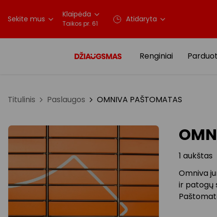
Klaipėda
Sekite mus
Atidaryta
Taikos pr. 61
Renginiai
Parduo
Titulinis
Paslaugos
OMNIVA PAŠTOMATAS
OMN
1 aukštas
Omniva jun
ir patogų 
Paštomatą 