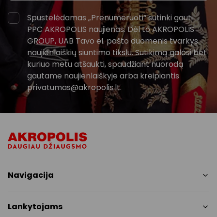
Spustelėdamas „Prenumeruoti“ sutinki gauti
PPC AKROPOLIS naujienas. Dėl to AKROPOLIS
GROUP, UAB Tavo el. pašto duomenis tvarkys
naujienlaiškių siuntimo tikslu. Sutikimą galėsi bet
kuriuo metu atšaukti, spaudžiant nuorodą
gautame naujienlaiškyje arba kreipiantis
privatumas@akropolis.lt.
Navigacija
Parduotuvės
Lankytojams
Paslaugos