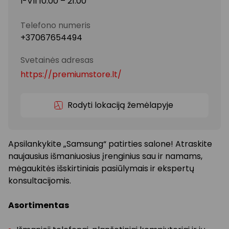
I-VII 10:00 – 21:00
Telefono numeris
+37067654494
Svetainės adresas
https://premiumstore.lt/
Rodyti lokaciją žemėlapyje
Apsilankykite „Samsung“ patirties salone! Atraskite
naujausius išmaniuosius įrenginius sau ir namams,
mėgaukitės išskirtiniais pasiūlymais ir ekspertų
konsultacijomis.
Asortimentas