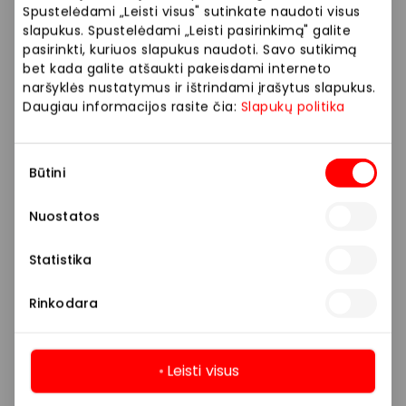
„Smart Rent“ įrenginių nuoma norintiems visuomet
Spustelėdami „Leisti visus" sutinkate naudoti visus
naudoti naujausią Galaxy
slapukus. Spustelėdami „Leisti pasirinkimą" galite
pasirinkti, kuriuos slapukus naudoti. Savo sutikimą
Nemokamas televizorių ir buitinės technikos
bet kada galite atšaukti pakeisdami interneto
pristatymas į namus.
naršyklės nustatymus ir ištrindami įrašytus slapukus.
Daugiau informacijos rasite čia:
Slapukų politika
Nemokamas garantinis plėvelių keitimas
sulenkiamiems telefonų modeliams
(Flip6/Fold6/Flip7/Fold7).
Sutikimo
Būtini
pasirinkimas
Nuostatos
Apsilankykite „Samsung“ salone jau šiandien –
išbandykite naujausius įrenginius, ekspertų
Statistika
konsultaciją bei pasinaudokite ypatingais
pasiūlymais.
Rinkodara
„Samsung” salonas – ateikite išbandyti. Sužinokite.
Pamilkite.
Leisti visus
Parduotuvės
Prekės namams ir elektronika
Daugiau