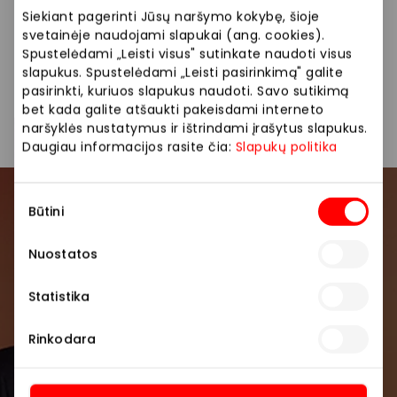
nepadarysiantys pypkių ir cigarų aksesuarai,
Siekiant pagerinti Jūsų naršymo kokybę, šioje
kaljanai… Susigaudyti šiame gausiame asortimente
svetainėje naudojami slapukai (ang. cookies).
Jums padės patyręs tabako žinovas.
Spustelėdami „Leisti visus" sutinkate naudoti visus
slapukus. Spustelėdami „Leisti pasirinkimą" galite
pasirinkti, kuriuos slapukus naudoti. Savo sutikimą
Kita
Parduotuvės
bet kada galite atšaukti pakeisdami interneto
naršyklės nustatymus ir ištrindami įrašytus slapukus.
Daugiau informacijos rasite čia:
Slapukų politika
Sutikimo
Prisijunkite prie mūsų
Būtini
pasirinkimas
bendruomenės
Nuostatos
Pirmieji sužinokite apie geriausius pasiūlymus,
Statistika
renginius ir naujausią informaciją iš AKROPOLIS
prekybos centro.
Rinkodara