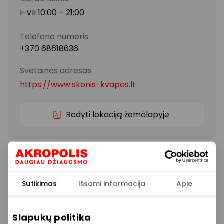
I-VII 10:00 – 21:00
Telefono numeris
+370 68618636
Svetainės adresas
https://www.skonis-kvapas.lt
Rodyti lokaciją žemėlapyje
Kodėl garsiausi pasaulio sekliai rūkė pypkę, o
prezidentai – cigarus? Ateikite ir pasiklauskite į
„Skonis ir kvapas“ tabako parduotuvę.
Sutikimas
Išsami informacija
Apie
Visa rūkymo atributika: pypkės, cigarai, tabakas,
solidūs žiebtuvėliai, gėdos oriam rūkoriui
Slapukų politika