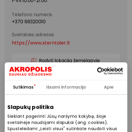
I-VII 10:00-21:00
Telefono numeris
+370 69320010
Svetainės adresas
https://www.sterntaler.lt
Rodyti lokaciją žemėlapyje
Sterntaler pavasaris-vasara 2026!
Sutikimas
Išsami informacija
Apie
Švelnios spalvos, lengvi audiniai ir aukščiausia kokybė
– nauja „Sterntaler” kolekcija jau čia!
Slapukų politika
Siekiant pagerinti Jūsų naršymo kokybę, šioje
svetainėje naudojami slapukai (ang. cookies).
Parduotuvės
Vaikų prekės
Spustelėdami „Leisti visus" sutinkate naudoti visus