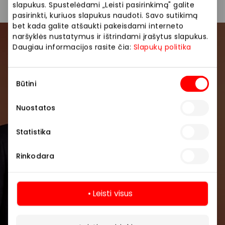
slapukus. Spustelėdami „Leisti pasirinkimą" galite
pasirinkti, kuriuos slapukus naudoti. Savo sutikimą
bet kada galite atšaukti pakeisdami interneto
naršyklės nustatymus ir ištrindami įrašytus slapukus.
Daugiau informacijos rasite čia:
Slapukų politika
Prisijunkite prie mūsų
bendruomenės
Sutikimo
Būtini
Pirmieji sužinokite apie geriausius pasiūlymus,
pasirinkimas
renginius ir naujausią informaciją iš AKROPOLIS
Nuostatos
prekybos centro.
Statistika
Rinkodara
Prenumeruoti
Leisti visus
Daugiau
Spustelėdamas „Prenumeruoti“ sutinki gauti