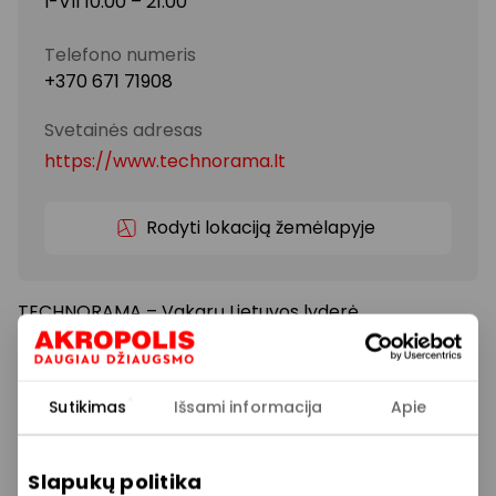
I-VII 10:00 – 21:00
Telefono numeris
+370 671 71908
Svetainės adresas
https://www.technorama.lt
Rodyti lokaciją žemėlapyje
TECHNORAMA – Vakarų Lietuvos lyderė
mažmeninėje buities technikos ir elektronikos
prekyboje. Daugiau kaip 120 darbuotojų ir beveik 300
prekybos ir paslaugų partnerių leidžia užtikrinti
Sutikimas
Išsami informacija
Apie
sklandų parduotuvių tinklo darbą, kokybišką
aptarnavimą, patrauklų prekių asortimentą ir
lanksčią kainodarą.
Slapukų politika