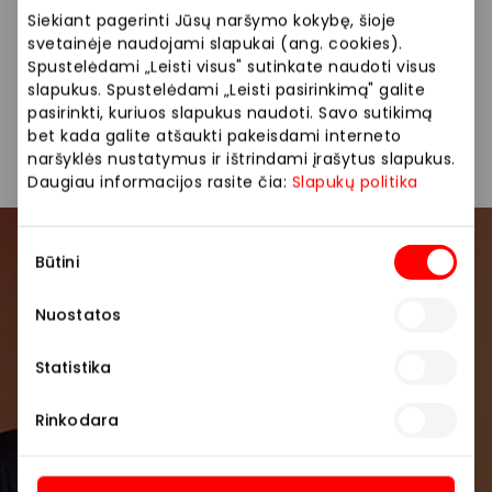
Siekiant pagerinti Jūsų naršymo kokybę, šioje
Siūlome platų prekių pasirinkimą: buitinė technika,
svetainėje naudojami slapukai (ang. cookies).
televizoriai, kompiuteriai, telefonai, smulkioji technika.
Spustelėdami „Leisti visus" sutinkate naudoti visus
slapukus. Spustelėdami „Leisti pasirinkimą" galite
pasirinkti, kuriuos slapukus naudoti. Savo sutikimą
Parduotuvės
Prekės namams ir elektronika
bet kada galite atšaukti pakeisdami interneto
naršyklės nustatymus ir ištrindami įrašytus slapukus.
Daugiau informacijos rasite čia:
Slapukų politika
Sutikimo
Prisijunkite prie mūsų
Būtini
pasirinkimas
bendruomenės
Nuostatos
Pirmieji sužinokite apie geriausius pasiūlymus,
Statistika
renginius ir naujausią informaciją iš AKROPOLIS
prekybos centro.
Rinkodara