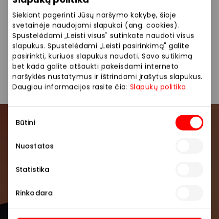
Turkijos, Tailando ir Lietuvos.
Siekiant pagerinti Jūsų naršymo kokybę, šioje
Siūlome platų prekių pasirinkimą: auksiniai
svetainėje naudojami slapukai (ang. cookies).
papuošalai, sidabras, vestuviniai žiedai, grandinėlės.
Spustelėdami „Leisti visus" sutinkate naudoti visus
slapukus. Spustelėdami „Leisti pasirinkimą" galite
pasirinkti, kuriuos slapukus naudoti. Savo sutikimą
bet kada galite atšaukti pakeisdami interneto
Juvelyrika ir aksesuarai
Parduotuvės
naršyklės nustatymus ir ištrindami įrašytus slapukus.
Daugiau informacijos rasite čia:
Slapukų politika
Sutikimo
Būtini
pasirinkimas
Prisijunkite prie mūsų
bendruomenės
Nuostatos
Pirmieji sužinokite apie geriausius pasiūlymus,
Statistika
renginius ir naujausią informaciją iš AKROPOLIS
prekybos centro.
Rinkodara