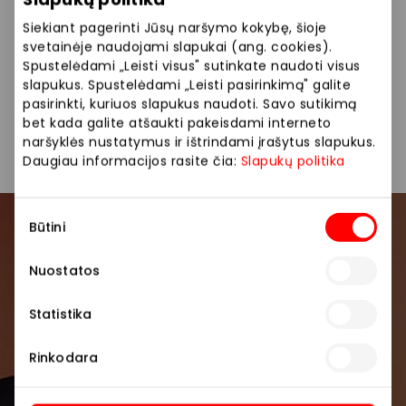
Siūlome platų prekių pasirinkimą: moteriški paltai,
suknelės, švarkai, kelnės, prabangūs drabužiai.
Siekiant pagerinti Jūsų naršymo kokybę, šioje
svetainėje naudojami slapukai (ang. cookies).
Kontaktiniai tel. nr.: +370 61654068; +370 46 319117.
Spustelėdami „Leisti visus" sutinkate naudoti visus
slapukus. Spustelėdami „Leisti pasirinkimą" galite
pasirinkti, kuriuos slapukus naudoti. Savo sutikimą
bet kada galite atšaukti pakeisdami interneto
Drabužiai
Parduotuvės
naršyklės nustatymus ir ištrindami įrašytus slapukus.
Daugiau informacijos rasite čia:
Slapukų politika
Sutikimo
Būtini
pasirinkimas
Prisijunkite prie mūsų
bendruomenės
Nuostatos
Pirmieji sužinokite apie geriausius pasiūlymus,
Statistika
renginius ir naujausią informaciją iš AKROPOLIS
prekybos centro.
Rinkodara