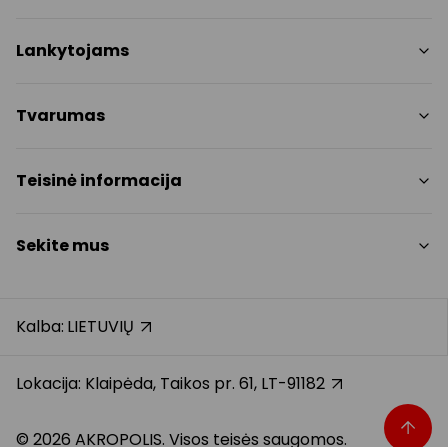
Parduotuvės
Lankytojams
Paslaugos
Restoranai ir kavinės
PC planas
Tvarumas
Pramogos
Nemokami patogumai
Draugiški gyvūnams
Tvarumo tikslai
Teisinė informacija
Kontaktai
Tvarumo ataskaita
Akcijos
Politikos
Prekybos centro taisyklės
Sekite mus
Dovanų kortelė
Slapukų politika
Karjera
Privatumo politika
Instagram
Atsiliepimai
Dovanų kortelės bendrosios taisyklės
Facebook
Kalba:
LIETUVIŲ
Pranešėjų apsauga
YouTube
Klientų aptarnavimo standartas
TikTok
Lokacija: Klaipėda, Taikos pr. 61, LT-91182
© 2026 AKROPOLIS. Visos teisės saugomos.