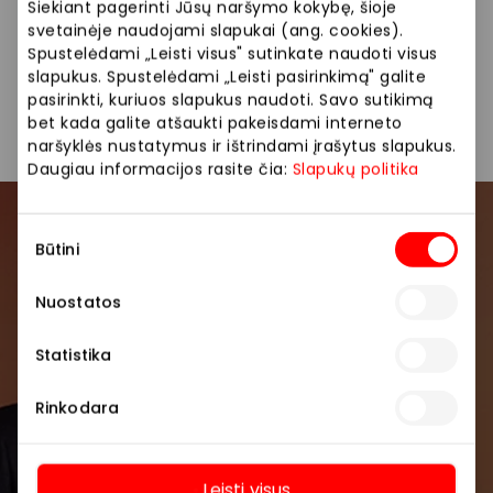
ir berniukams, kūdikių lavinamuosius žaislus ir dar
Siekiant pagerinti Jūsų naršymo kokybę, šioje
daug kitų žaidimų jūsų vaikų laisvalaikiui!
svetainėje naudojami slapukai (ang. cookies).
Spustelėdami „Leisti visus" sutinkate naudoti visus
slapukus. Spustelėdami „Leisti pasirinkimą" galite
Parduotuvės
Vaikų prekės
pasirinkti, kuriuos slapukus naudoti. Savo sutikimą
bet kada galite atšaukti pakeisdami interneto
naršyklės nustatymus ir ištrindami įrašytus slapukus.
Daugiau informacijos rasite čia:
Slapukų politika
Sutikimo
Prisijunkite prie mūsų
Būtini
pasirinkimas
bendruomenės
Nuostatos
Pirmieji sužinokite apie geriausius pasiūlymus,
renginius ir naujausią informaciją iš AKROPOLIS
Statistika
prekybos centro.
Rinkodara
Leisti visus