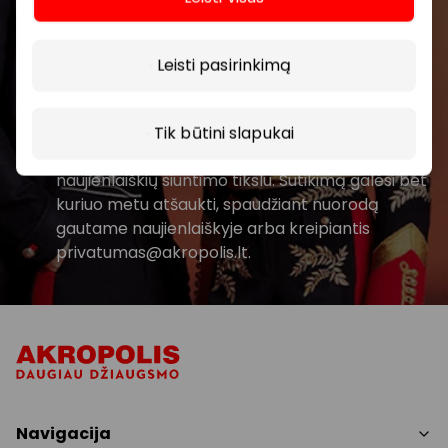
Daugiau
Prenumeruoti
Leisti pasirinkimą
Spustelėdamas „Prenumeruoti“ sutinki gauti
PPC AKROPOLIS naujienas. Dėl to AKROPOLIS
Tik būtini slapukai
GROUP, UAB Tavo el. pašto duomenis tvarkys
naujienlaiškių siuntimo tikslu. Sutikimą galėsi bet
kuriuo metu atšaukti, spaudžiant nuorodą
gautame naujienlaiškyje arba kreipiantis
privatumas@akropolis.lt.
Navigacija