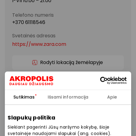
I-VII 10:00 – 21:00
Telefono numeris
+370 61118546
Svetainės adresas
https://www.zara.com
Rodyti lokaciją žemėlapyje
Naujausios tarptautinės mados tendencijas
atitinkančios kolekcijos, skirtos moterims, vyrams ir
Sutikimas
Išsami informacija
Apie
vaikams.
Siūlome platų prekių pasirinkimą: suknelės, švarkai,
Slapukų politika
kelnės, marškiniai, megztiniai, paltai, aksesuarai.
Siekiant pagerinti Jūsų naršymo kokybę, šioje
svetainėje naudojami slapukai (ang. cookies).