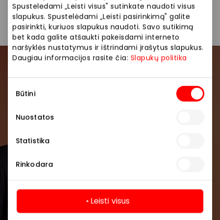
Spustelėdami „Leisti visus" sutinkate naudoti visus
Drabužiai
Parduotuvės
slapukus. Spustelėdami „Leisti pasirinkimą" galite
pasirinkti, kuriuos slapukus naudoti. Savo sutikimą
bet kada galite atšaukti pakeisdami interneto
naršyklės nustatymus ir ištrindami įrašytus slapukus.
Daugiau informacijos rasite čia:
Slapukų politika
Prisijunkite prie mūsų
bendruomenės
Sutikimo
Būtini
pasirinkimas
Pirmieji sužinokite apie geriausius pasiūlymus,
Nuostatos
renginius ir naujausią informaciją iš AKROPOLIS
prekybos centro.
Statistika
Rinkodara
Leisti visus
Prenumeruoti
Daugiau