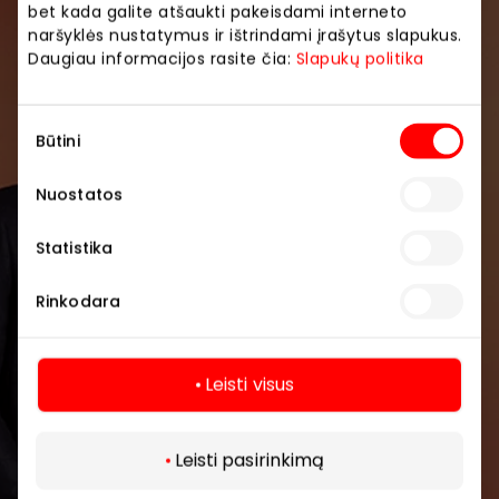
bet kada galite atšaukti pakeisdami interneto
Prisijunkite prie mūsų
naršyklės nustatymus ir ištrindami įrašytus slapukus.
bendruomenės
Daugiau informacijos rasite čia:
Slapukų politika
Pirmieji sužinokite apie geriausius pasiūlymus,
Sutikimo
renginius ir naujausią informaciją iš AKROPOLIS
Būtini
pasirinkimas
prekybos centro.
Nuostatos
Statistika
Rinkodara
Prenumeruoti
Leisti visus
Spustelėdamas „Prenumeruoti“ sutinki gauti
Daugiau
PPC AKROPOLIS naujienas. Dėl to AKROPOLIS
GROUP, UAB Tavo el. pašto duomenis tvarkys
Leisti pasirinkimą
naujienlaiškių siuntimo tikslu. Sutikimą galėsi bet