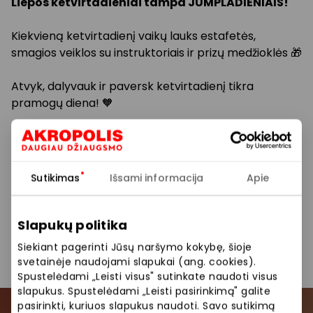
Liepos ketvirtadieniai tampa JUMPLADIENIAIS!
Kiekvieną ketvirtadienį vaikų lauks estafetės,
smagios veiklos su instruktoriais ir prizų medžioklės 🎁
Atvyk, dalyvauk ir paversk ketvirtadienį tikra
pramogų diena! 🧡
📍 Taikos pr. 61, PC „Akropolis“, 2 a., Klaipėda
Dėkojame draugams „Gaidelis“ už gardžias dovanas!
Sutikimas
Išsami informacija
Apie
🍪
👉Daugiau informacijos
Slapukų politika
Siekiant pagerinti Jūsų naršymo kokybę, šioje
svetainėje naudojami slapukai (ang. cookies).
Pasidalinti:
Facebook
LinkedIn
Spustelėdami „Leisti visus" sutinkate naudoti visus
slapukus. Spustelėdami „Leisti pasirinkimą" galite
pasirinkti, kuriuos slapukus naudoti. Savo sutikimą