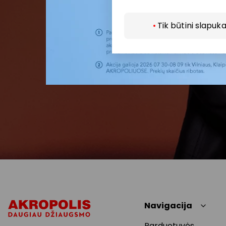
Tik būtini slapuka
Navigacija
Parduotuvės