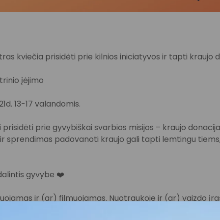
ras kviečia prisidėti prie kilnios iniciatyvos ir tapti kraujo 
trinio įėjimo
 21d. 13-17 valandomis.
prisidėti prie gyvybiškai svarbios misijos – kraujo donacija
r sprendimas padovanoti kraujo gali tapti lemtingu tiem
dalintis gyvybe ❤️
ojamas ir (ar) filmuojamas. Nuotraukoje ir (ar) vaizdo įraš
zdas, kurį PPC AKROPOLIS gali naudoti viešai komunikacijai