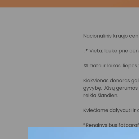
Nacionalinis kraujo cent
📍 Vieta: lauke prie cen
📅 Data ir laikas: liepos
Kiekvienas donoras gali 
gyvybę. Jūsų gerumas i
reikia šiandien.
Kviečiame dalyvauti ir 
*Renginys bus fotografu
Jūsų (Jūsų vaiko) atvai