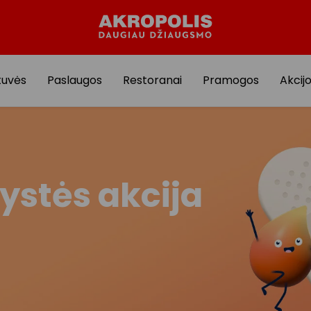
tuvės
Paslaugos
Restoranai
Pramogos
Akcij
ystės akcija