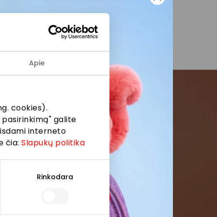
se pranešimuose.
Apie
g. cookies).
menės
 pasirinkimą" galite
eisdami interneto
formaciją iš
e čia:
Slapukų politika
Rinkodara