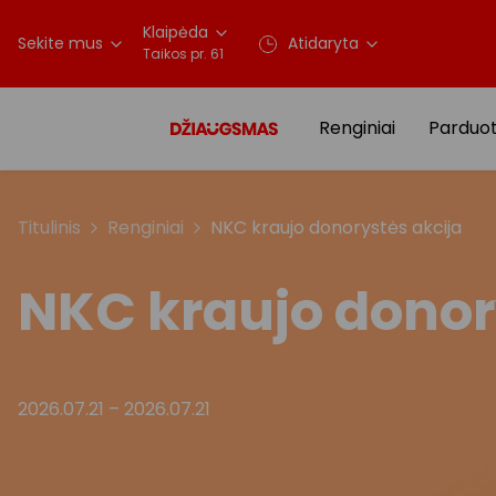
Klaipėda
Sekite mus
Atidaryta
Taikos pr. 61
Renginiai
Parduo
Titulinis
Renginiai
NKC kraujo donorystės akcija
NKC kraujo donor
2026.07.21
–
2026.07.21