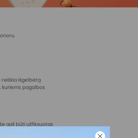
donoru.
 reiškia išgelbėtą
s, kuriems pagalbos
e gali būti užfiksuotas
, įskaitant paskelbti