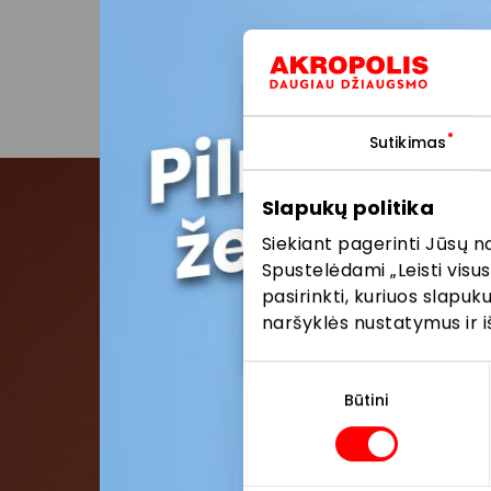
AKROPOLIS interneto sve
Daugiau apie asmens
Pasidalinti:
Facebo
Sutikimas
Slapukų politika
Siekiant pagerinti Jūsų n
Pris
Spustelėdami „Leisti visus
pasirinkti, kuriuos slapu
Pirmieji su
naršyklės nustatymus ir i
Sutikimo
pasirinkimas
Būtini