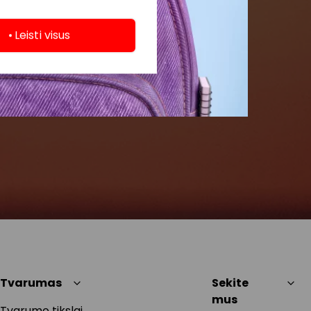
Leisti visus
Tvarumas
Sekite
mus
Tvarumo tikslai