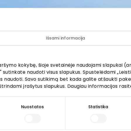
tainėje, socialinių tinklų paskyrose ir/ar kituose viešuo
 duomenų tvarkymą
www.akropolis.lt
ok
LinkedIn
Kopijuoti
Išsami informacija
aršymo kokybę, šioje svetainėje naudojami slapukai (an
ijunkite prie mūsų bendruo
" sutinkate naudoti visus slapukus. Spustelėdami „Leisti
kus naudoti. Savo sutikimą bet kada galite atšaukti pak
žinokite apie geriausius pasiūlymus, renginius ir naujausią in
štrindami įrašytus slapukus. Daugiau informacijos rasit
AKROPOLIS prekybos centro.
Nuostatos
Statistika