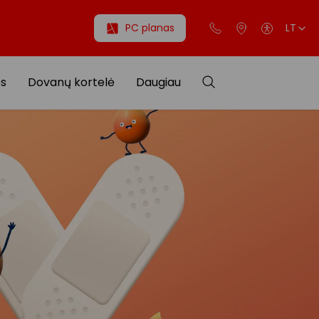
PC planas
LT
os
Dovanų kortelė
Daugiau