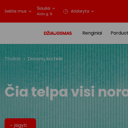
Šiauliai
Sekite mus
Atidaryta
Aido g. 8
Renginiai
Parduo
Titulinis
Dovanų kortelė
Čia telpa visi nor
Įsigyti