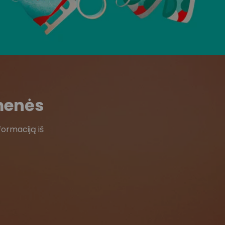
menės
formaciją iš