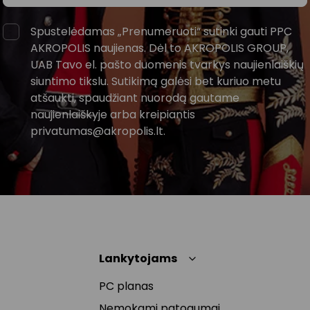
Spustelėdamas „Prenumeruoti“ sutinki gauti PPC
AKROPOLIS naujienas. Dėl to AKROPOLIS GROUP,
UAB Tavo el. pašto duomenis tvarkys naujienlaiškių
siuntimo tikslu. Sutikimą galėsi bet kuriuo metu
atšaukti, spaudžiant nuorodą gautame
naujienlaiškyje arba kreipiantis
privatumas@akropolis.lt.
Lankytojams
PC planas
Nemokami patogumai