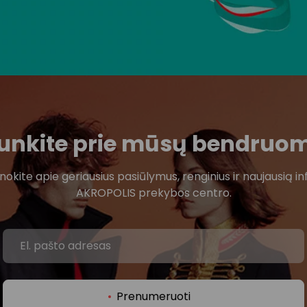
ijunkite prie mūsų bendruo
žinokite apie geriausius pasiūlymus, renginius ir naujausią in
AKROPOLIS prekybos centro.
Prenumeruoti