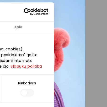
udojimo taisyklėse nurodytas
tele, atsakys konsultantai tel. +370 5
Apie
is bei švenčių dienomis 10–18 val.
g. cookies).
 taisyklės
 pasirinkimą" galite
eisdami interneto
e čia:
Slapukų politika
Rinkodara
ojantis
„Gera dovana“ savitarnos