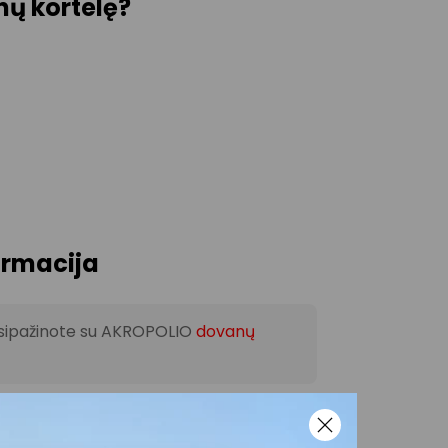
nų kortelę?
ormacija
usipažinote su AKROPOLIO
dovanų
ybos ir paslaugų teikimo vietose (taip