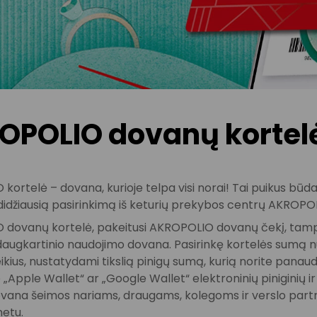
OPOLIO dovanų kortel
kortelė – dovana, kurioje telpa visi norai! Tai puikus bū
 didžiausią pasirinkimą iš keturių prekybos centrų AKROPO
dovanų kortelė, pakeitusi AKROPOLIO dovanų čekį, tampa ne
augkartinio naudojimo dovana. Pasirinkę kortelės sumą nuo 
kius, nustatydami tikslią pinigų sumą, kurią norite panaud
e „Apple Wallet“ ar „Google Wallet“ elektroninių piniginių ir 
dovana šeimos nariams, draugams, kolegoms ir verslo part
netu.