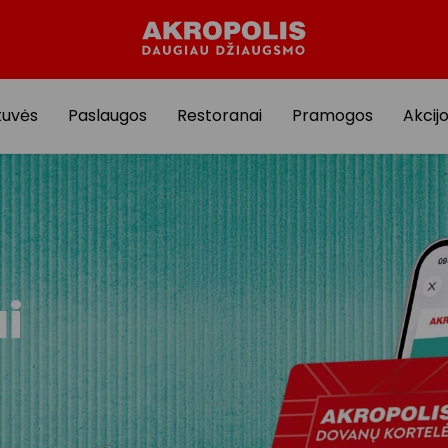
tuvės
Paslaugos
Restoranai
Pramogos
Akcij
ai