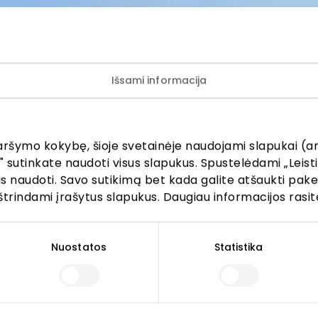
OLIO MAXIMOJE), išskyrus AKROPOLIO dovanų kortelės na
s ir paslaugų teikėjus.
umui į visus klausimus, susijusius su AKROPOLIO dovanų kor
rba el. paštu
sales@geradovana.lt
.
Išsami informacija
os telefonu teikiamos darbo dienomis 8–18 val., savaitgalia
aršymo kokybę, šioje svetainėje naudojami slapukai (an
 kortelė juridiniams asmenims
Dovanų kortelės
" sutinkate naudoti visus slapukus. Spustelėdami „Leisti
kus naudoti. Savo sutikimą bet kada galite atšaukti pak
štrindami įrašytus slapukus. Daugiau informacijos rasit
 kortelės galiojimas
dovanų kortelės likutį ir galiojimą galima
čia
.
Nuostatos
Statistika
dovanų kortelės galiojimo laikas gali būti pratęstas naud