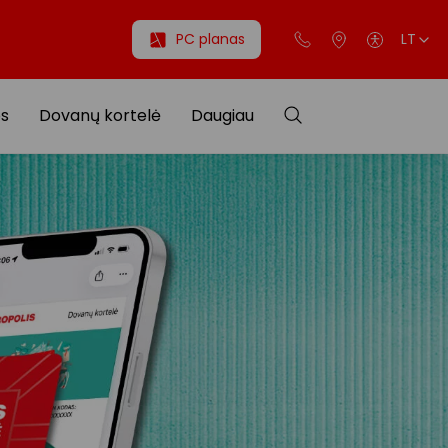
PC planas
LT
os
Dovanų kortelė
Daugiau