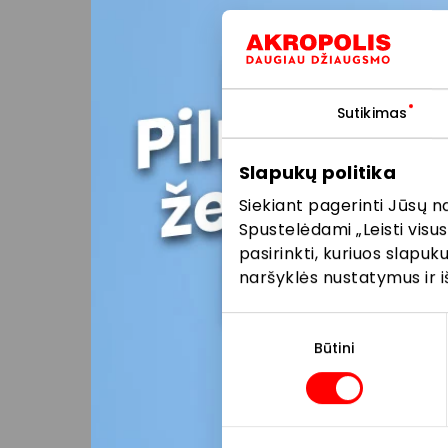
pat AKROP
parduotuve
Jūsų patog
205 2099 a
Sutikimas
Konsultacij
Slapukų politika
Siekiant pagerinti Jūsų n
Dovanų
Spustelėdami „Leisti visus
pasirinkti, kuriuos slapu
naršyklės nustatymus ir i
Dovanų
Sutikimo
Patikrinti 
pasirinkimas
Būtini
AKROPOLIS 
paslauga
.