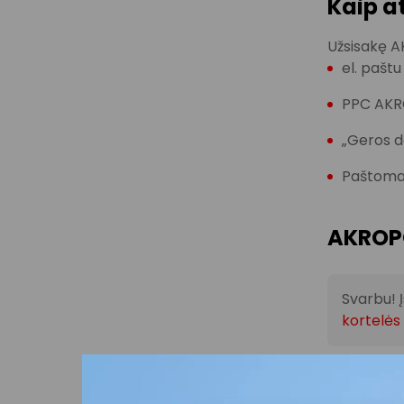
Kaip a
Užsisakę AK
el. pašt
PPC AKROP
„Geros d
Paštomat
AKROPO
Svarbu! 
kortelės
AKROPOLIO 