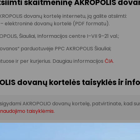
tsiimti skaitmeninę AKROPOLIS dova
ROPOLIS dovanų kortelę internetu, ją galite atsiimti:
u – elektroninė dovanų kortelė (PDF formatu).
OLIS, Šiauliai, Informacijos centre I–VII 9–21 val.;
ovanos“ parduotuvėje PPC AKROPOLIS Šiauliai;
uose ir per kurjerius. Daugiau informacijos
ČIA
.
LIS dovanų kortelės taisyklės ir inf
Įsigydami AKROPOLIO dovanų kortelę, patvirtinate, kad s
 naudojimo taisyklėmis
.
dovanų kortele galite atsiskaityti visose AKROPOLIO prek