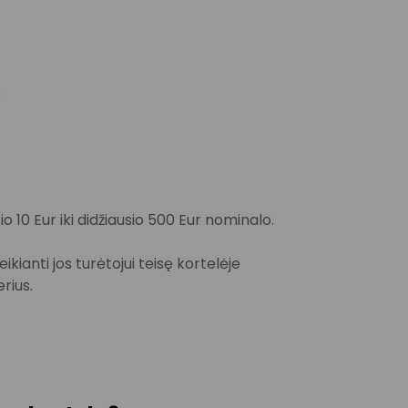
)
o 10 Eur iki didžiausio 500 Eur nominalo.
ianti jos turėtojui teisę kortelėje
rius.