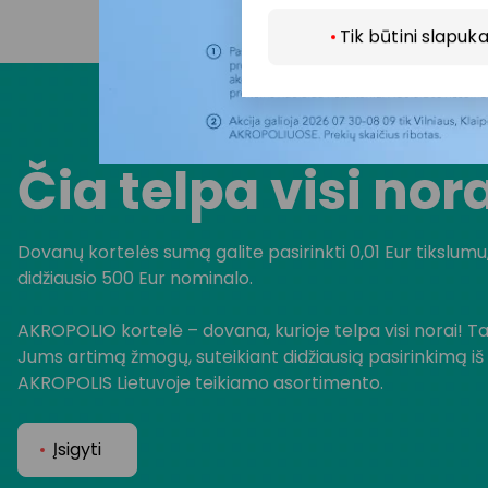
Tik būtini slapuka
Čia telpa visi nor
Dovanų kortelės sumą galite pasirinkti 0,01 Eur tikslumu,
didžiausio 500 Eur nominalo.
AKROPOLIO kortelė – dovana, kurioje telpa visi norai! Ta
Jums artimą žmogų, suteikiant didžiausią pasirinkimą i
AKROPOLIS Lietuvoje teikiamo asortimento.
Įsigyti