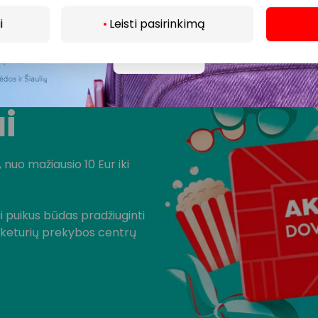
i
Leisti pasirinkimą
Daugiau
ai
 nuo mažiausio 10 Eur iki
i puikus būdas pradžiuginti
š keturių prekybos centrų