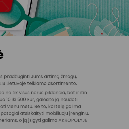
ė
das pradžiuginti Jums artimą žmogų,
LIS Lietuvoje teikiamo asortimento.
 tik visus norus pildančia, bet ir itin
10 iki 500 Eur, galėsite ją naudoti
oti vienu metu. Be to, kortelę galima
patogiai atsiskaityti mobiliuoju įrenginiu.
neriams, o ją įsigyti galima AKROPOLYJE