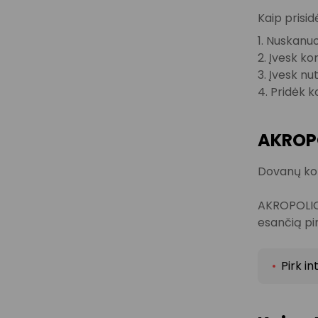
Kaip prisid
1. Nuskanu
2. Įvesk ko
3. Įvesk n
4. Pridėk 
AKROPO
Dovanų kort
AKROPOLIO d
esančią pi
Pirk i