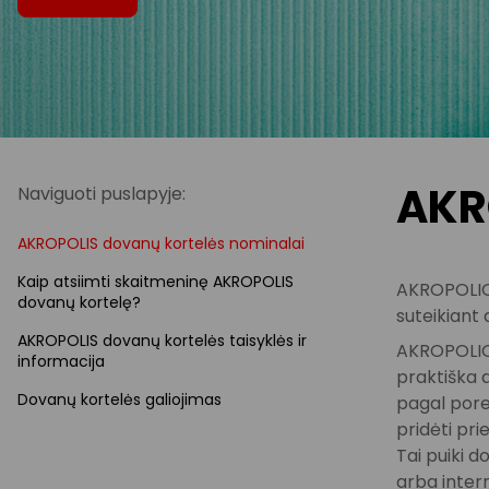
AKR
Naviguoti puslapyje:
AKROPOLIS dovanų kortelės nominalai
Kaip atsiimti skaitmeninę AKROPOLIS
AKROPOLIO 
dovanų kortelę?
suteikiant
AKROPOLIS dovanų kortelės taisyklės ir
AKROPOLIO 
informacija
praktiška d
Dovanų kortelės galiojimas
pagal porei
pridėti pri
Tai puiki 
arba inter