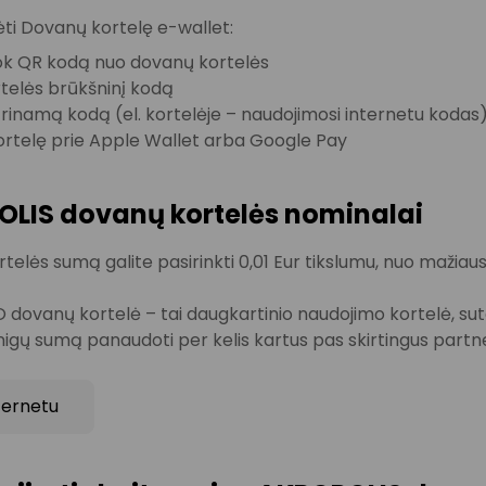
ėti Dovanų kortelę e-wallet:
ok QR kodą nuo dovanų kortelės
rtelės brūkšninį kodą
utrinamą kodą (el. kortelėje – naudojimosi internetu kodas
kortelę prie Apple Wallet arba Google Pay
LIS dovanų kortelės nominalai
elės sumą galite pasirinkti 0,01 Eur tikslumu, nuo mažiausi
ovanų kortelė – tai daugkartinio naudojimo kortelė, suteik
nigų sumą panaudoti per kelis kartus pas skirtingus partne
nternetu